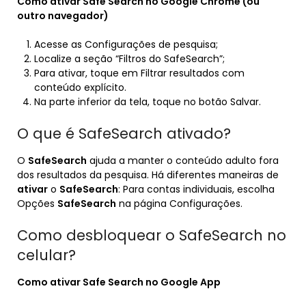
Como ativar Safe Search no
Google Chrome
(ou
outro navegador)
Acesse as Configurações de pesquisa;
Localize a seção “Filtros do SafeSearch”;
Para ativar, toque em Filtrar resultados com
conteúdo explícito.
Na parte inferior da tela, toque no botão Salvar.
O que é SafeSearch ativado?
O
SafeSearch
ajuda a manter o conteúdo adulto fora
dos resultados da pesquisa. Há diferentes maneiras de
ativar
o
SafeSearch
: Para contas individuais, escolha
Opções
SafeSearch
na página Configurações.
Como desbloquear o SafeSearch no
celular?
Como ativar
Safe Search
no Google App