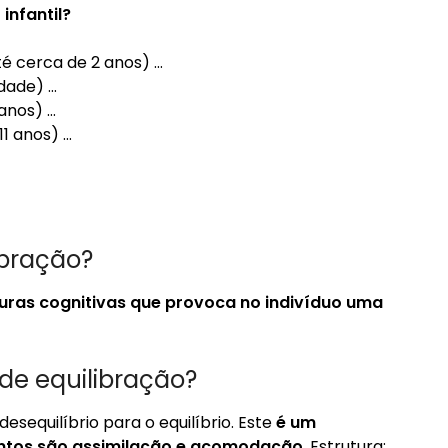
o
infantil?
é cerca de 2 anos) …
idade) …
 anos) …
11 anos) …
ibração?
turas cognitivas que provoca no indivíduo uma
de equilibração?
sequilíbrio para o equilíbrio. Este
é um
entos são assimilação e acomodação
. Estrutura: