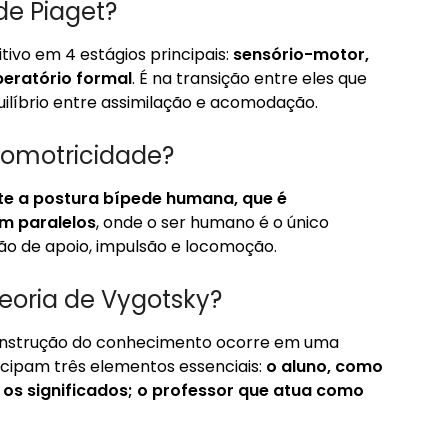
de Piaget?
tivo em 4 estágios principais:
sensório-motor,
peratório formal
. É na transição entre eles que
ilíbrio entre assimilação e acomodação.
comotricidade?
e a postura bípede humana, que é
m paralelos
, onde o ser humano é o único
o de apoio, impulsão e locomoção.
teoria de Vygotsky?
onstrução do conhecimento ocorre em uma
icipam três elementos essenciais:
o aluno, como
 os significados; o professor que atua como