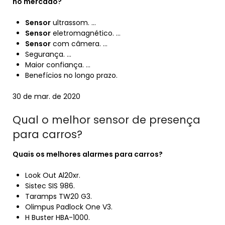
no mercado?
Sensor
ultrassom. …
Sensor
eletromagnético. …
Sensor
com câmera. …
Segurança. …
Maior confiança. …
Benefícios no longo prazo.
30 de mar. de 2020
Qual o melhor sensor de presença
para carros?
Quais os
melhores
alarmes para
carros
?
Look Out Al20xr.
Sistec SIS 986.
Taramps TW20 G3.
Olimpus Padlock One V3.
H Buster HBA-1000.