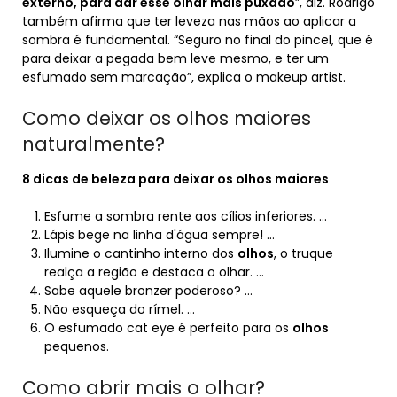
externo, para dar esse olhar mais puxado
”, diz. Rodrigo
também afirma que ter leveza nas mãos ao aplicar a
sombra é fundamental. “Seguro no final do pincel, que é
para deixar a pegada bem leve mesmo, e ter um
esfumado sem marcação”, explica o makeup artist.
Como deixar os olhos maiores
naturalmente?
8 dicas de beleza para
deixar os olhos maiores
Esfume a sombra rente aos cílios inferiores. …
Lápis bege na linha d'água sempre! …
Ilumine o cantinho interno dos
olhos
, o truque
realça a região e destaca o olhar. …
Sabe aquele bronzer poderoso? …
Não esqueça do rímel. …
O esfumado cat eye é perfeito para os
olhos
pequenos.
Como abrir mais o olhar?