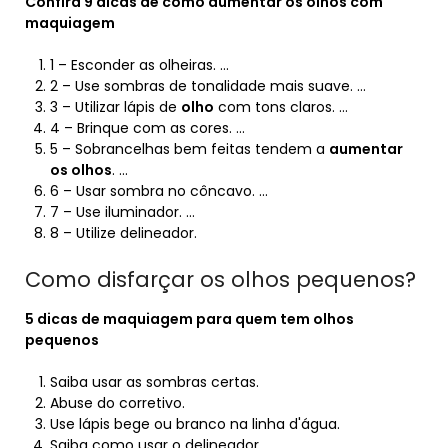
Confira 9
dicas
de como
aumentar os olhos
com
maquiagem
1 – Esconder as olheiras. …
2 – Use sombras de tonalidade mais suave. …
3 – Utilizar lápis de
olho
com tons claros. …
4 – Brinque com as cores. …
5 – Sobrancelhas bem feitas tendem a
aumentar
os olhos
. …
6 – Usar sombra no côncavo. …
7 – Use iluminador. …
8 – Utilize delineador.
Como disfarçar os olhos pequenos?
5 dicas de maquiagem para quem tem
olhos
pequenos
Saiba usar as sombras certas.
Abuse do corretivo.
Use lápis bege ou branco na linha d'água.
Saiba como usar o delineador.