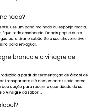
anchado?
iente. Use um pano molhado ou esponja macia,
e fique todo ensaboado. Depois pegue outro
ue para tirar o sabão. Se o seu chuveiro tiver
idro
para enxaguar.
agre branco e o vinagre de
roduzido a partir da fermentação de
álcool
de
 cor transparente e é comumente usado como
boa opção para reduzir a quantidade de sal
ue o
vinagre
dá sabor …
lcool?