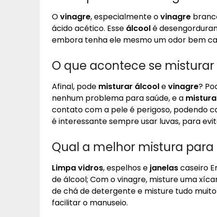
O
vinagre
, especialmente o
vinagre
branc
ácido acético. Esse
álcool
é desengordurant
embora tenha ele mesmo um odor bem car
O que acontece se misturar
Afinal, pode
misturar álcool
e
vinagre
? Po
nenhum problema para saúde, e a
mistura
contato com a pele é perigoso, podendo c
é interessante sempre usar luvas, para evi
Qual a melhor mistura para 
Limpa vidros
, espelhos e
janelas
caseiro E
de álcool; Com o vinagre, misture uma xíca
de chá de detergente e misture tudo muit
facilitar o manuseio.