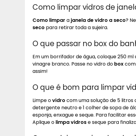
Como limpar vidros de janel
Como limpar
a
janela de vidro a seco
? Ne
seco
para retirar toda a sujeira.
O que passar no box do ba
Em um borrifador de água, coloque 250 ml d
vinagre branco. Passe no vidro do
box
com 
assim!
O que é bom para limpar vid
Limpe o
vidro
com uma solução de 5 litros 
detergente neutro e 1 colher de sopa de ál
esponja, enxague e seque. Para facilitar ess
Aplique o
limpa vidros
e seque para finaliza