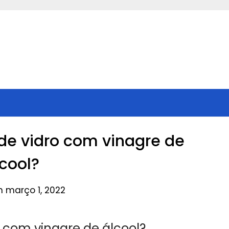
de vidro com vinagre de
lcool?
n março 1, 2022
 com vinagre de álcool?