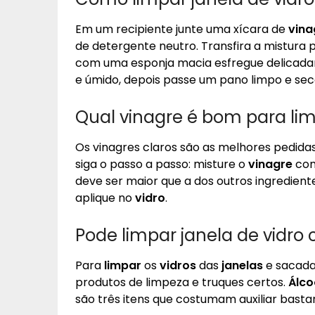
Em um recipiente junte uma xícara de
vina
de detergente neutro. Transfira a mistura 
com uma esponja macia esfregue delicad
e úmido, depois passe um pano limpo e sec
Qual vinagre é bom para lim
Os vinagres claros são as melhores pedida
siga o passo a passo: misture o
vinagre
com
deve ser maior que a dos outros ingredient
aplique no
vidro
.
Pode limpar janela de vidro
Para
limpar
os
vidros
das
janelas
e sacada
produtos de limpeza e truques certos.
Álco
são três itens que costumam auxiliar bast