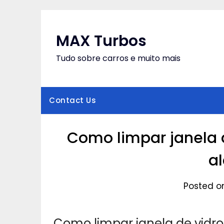
Skip
to
content
MAX Turbos
Tudo sobre carros e muito mais
Contact Us
Como limpar janela 
a
Posted o
Como limpar janela de vidro