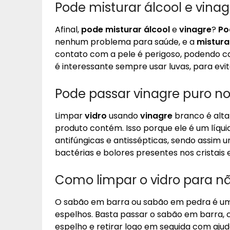
Pode misturar álcool e vinag
Afinal,
pode misturar álcool
e
vinagre
?
Po
nenhum problema para saúde, e a
mistura
contato com a pele é perigoso, podendo c
é interessante sempre usar luvas, para evi
Pode passar vinagre puro no
Limpar
vidro
usando
vinagre
branco é alt
produto contém. Isso porque ele é um líqu
antifúngicas e antissépticas, sendo assim 
bactérias e bolores presentes nos cristais
Como limpar o vidro para n
O sabão em barra ou sabão em pedra é u
espelhos. Basta passar o sabão em barra, 
espelho e retirar logo em seguida com aju