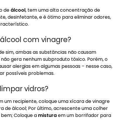
o de
álcool
, tem uma alta concentração de
e, desinfetante, e é ótimo para eliminar odores,
acterístico.
 álcool com vinagre?
de sim, ambas as substâncias não causam
não gera nenhum subproduto tóxico. Porém, o
ausar alergias em algumas pessoas – nesse caso,
tar possíveis problemas.
limpar vidros?
m um recipiente, coloque uma xícara de vinagre
ra de álcool; Por último, acrescente uma colher
o bem; Coloque a
mistura
em um borrifador para