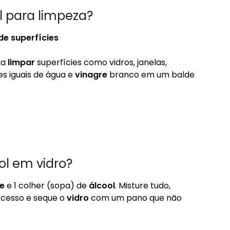
l para limpeza?
de superfícies
ja
limpar
superfícies como vidros, janelas,
es iguais de água e
vinagre
branco em um balde
ol em vidro?
e
e 1 colher (sopa) de
álcool
. Misture tudo,
xcesso e seque o
vidro
com um pano que não