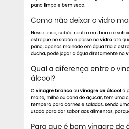
pano limpo e bem seco.
Como não deixar o vidro m
Nesse caso, sabão neutro em barra é sufic
esfregue no sabão e passe no
vidro
até qu
pano, apenas molhado em água fria e esfreg
ducha, pode jogar a água diretamente no
v
Qual a diferença entre o vin
álcool?
O
vinagre branco
ou
vinagre de álcool
é p
malte, milho ou cana de açúcar, tem uma
tempero para carnes e saladas, sendo uma 
usada para dar sabor aos alimentos, porq
Para que é bom vinagre de á