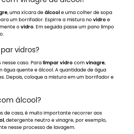
gre
, uma xícara de
álcool
e uma colher de sopa
para um borrifador. Espirre a mistura no
vidro
e
amente o
vidro
. Em seguida passe um pano limpo
o.
par vidros?
s nesse caso. Para
limpar vidro
com
vinagre
,
 água quente e álcool. A quantidade de água
es. Depois, coloque a mistura em um borrifador e
 com álcool?
s de casa, é muito importante recorrer aos
ol
, detergente neutro e vinagre, por exemplo,
ante nesse processo de lavagem.