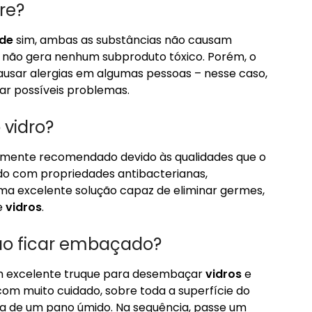
re?
de
sim, ambas as substâncias não causam
não gera nenhum subproduto tóxico. Porém, o
ausar alergias em algumas pessoas – nesse caso,
tar possíveis problemas.
 vidro?
amente recomendado devido às qualidades que o
ido com propriedades antibacterianas,
uma excelente solução capaz de eliminar germes,
 e
vidros
.
ão ficar embaçado?
m excelente truque para desembaçar
vidros
e
com muito cuidado, sobre toda a superfície do
da de um pano úmido. Na sequência, passe um