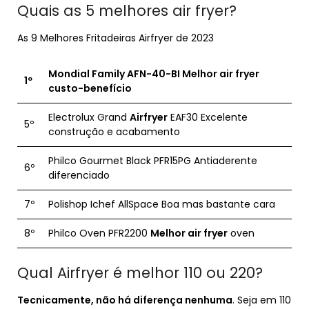
Quais as 5 melhores air fryer?
As 9 Melhores Fritadeiras Airfryer de 2023
Mondial Family AFN-40-BI
Melhor air fryer
1º
custo-benefício
Electrolux Grand
Airfryer
EAF30 Excelente
5º
construção e acabamento
Philco Gourmet Black PFR15PG Antiaderente
6º
diferenciado
7º
Polishop Ichef AllSpace Boa mas bastante cara
8º
Philco Oven PFR2200
Melhor air fryer
oven
Qual Airfryer é melhor 110 ou 220?
Tecnicamente, não há diferença nenhuma
. Seja em 110