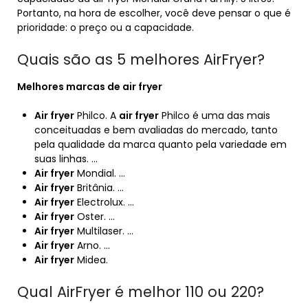
Portanto, na hora de escolher, você deve pensar o que é
prioridade: o preço ou a capacidade.
Quais são as 5 melhores AirFryer?
Melhores
marcas de
air fryer
Air fryer
Philco. A
air fryer
Philco é uma das mais
conceituadas e bem avaliadas do mercado, tanto
pela qualidade da marca quanto pela variedade em
suas linhas. …
Air fryer
Mondial. …
Air fryer
Britânia. …
Air fryer
Electrolux. …
Air fryer
Oster. …
Air fryer
Multilaser. …
Air fryer
Arno. …
Air fryer
Midea.
Qual AirFryer é melhor 110 ou 220?