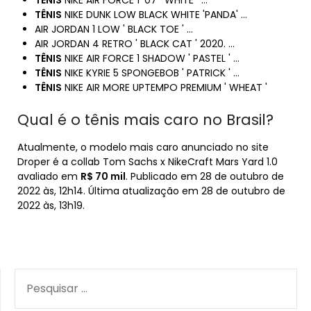
TÊNIS
NIKE AIR FORCE 1 '07 ' WHITE ' …
TÊNIS
NIKE DUNK LOW BLACK WHITE 'PANDA' …
AIR JORDAN 1 LOW ' BLACK TOE ' …
AIR JORDAN 4 RETRO ' BLACK CAT ' 2020. …
TÊNIS
NIKE AIR FORCE 1 SHADOW ' PASTEL ' …
TÊNIS
NIKE KYRIE 5 SPONGEBOB ' PATRICK ' …
TÊNIS
NIKE AIR MORE UPTEMPO PREMIUM ' WHEAT '
Qual é o tênis mais caro no Brasil?
Atualmente, o modelo mais caro anunciado no site
Droper é a collab Tom Sachs x NikeCraft Mars Yard 1.0
avaliado em
R$ 70 mil
. Publicado em 28 de outubro de
2022 às, 12h14. Última atualização em 28 de outubro de
2022 às, 13h19.
PESQUISAR
POR: