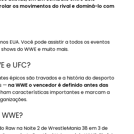
rolar os movimentos do rival e dominá-lo com
nos EUA. Você pode assistir a todos os eventos
, shows do WWE e muito mais.
WE e UFC?
es épicos são travados e a história do desporto
as —
na WWE o vencedor é definido antes das
ilham características importantes e marcam a
rganizações.
e WWE?
 Raw na Noite 2 de WrestleMania 38 em 3 de