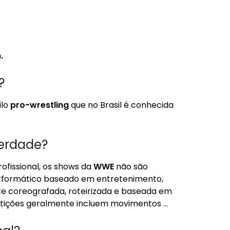
.
?
ilo
pro-wrestling
que no Brasil é conhecida
erdade?
ofissional, os shows da
WWE
não são
rformático baseado em entretenimento,
te coreografada, roteirizada e baseada em
mpetições geralmente incluem movimentos …