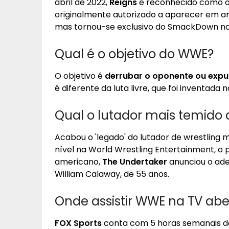
abril de 2022,
Reigns
é reconhecido como o 
originalmente autorizado a aparecer em 
mas tornou-se exclusivo do SmackDown no
Qual é o objetivo do WWE?
O objetivo é
derrubar o oponente ou expul
é diferente da luta livre, que foi inventada 
Qual o lutador mais temido
Acabou o 'legado' do lutador de wrestling 
nível na World Wrestling Entertainment, o
americano,
The Undertaker
anunciou o ade
William Calaway, de 55 anos.
Onde assistir WWE na TV abe
FOX Sports
conta com 5 horas semanais d