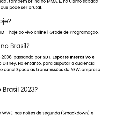
o', também brilha no MMA. E, no último sábado
que pode ser brutal.
oje?
HD
– hoje ao vivo online | Grade de Programação.
no Brasil?
de 2008, passando por
SBT, Esporte Interativo e
o Disney. No entanto, para disputar a audiência
o ao canal Space as transmissões da AEW, empresa
Brasil 2023?
e WWE, nas noites de segunda (Smackdown) e