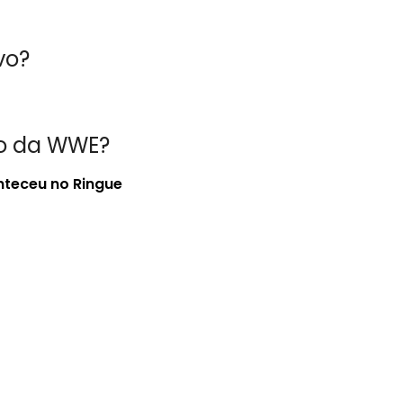
vo?
do da WWE?
nteceu no Ringue