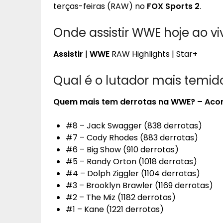
terças-feiras (RAW) no
FOX Sports 2
.
Onde assistir WWE hoje ao vi
Assistir
|
WWE
RAW Highlights | Star+
Qual é o lutador mais temi
Quem
mais
tem derrotas na
WWE
?
– Aco
#8 – Jack Swagger (838 derrotas)
#7 – Cody Rhodes (883 derrotas)
#6 – Big Show (910 derrotas)
#5 – Randy Orton (1018 derrotas)
#4 – Dolph Ziggler (1104 derrotas)
#3 – Brooklyn Brawler (1169 derrotas)
#2 – The Miz (1182 derrotas)
#1 – Kane (1221 derrotas)