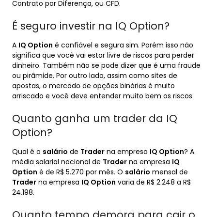
Contrato por Diferença, ou CFD.
É seguro investir na IQ Option?
A
IQ Option
é confiável e segura sim. Porém isso não
significa que você vai estar livre de riscos para perder
dinheiro. Também não se pode dizer que é uma fraude
ou pirâmide. Por outro lado, assim como sites de
apostas, o mercado de opções binárias é muito
arriscado e você deve entender muito bem os riscos.
Quanto ganha um trader da IQ
Option?
Qual é o
salário
de
Trader
na empresa
IQ Option
? A
média salarial nacional de
Trader
na empresa
IQ
Option
é de R$ 5.270 por mês. O
salário
mensal de
Trader
na empresa
IQ Option
varia de R$ 2.248 a R$
24.198.
Quanto tempo demora para cair o