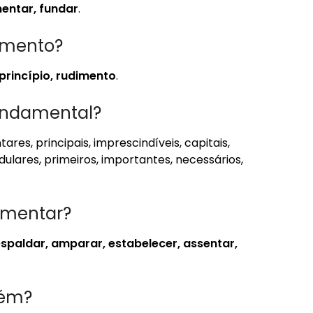
entar, fundar
.
amento?
princípio, rudimento
.
fundamental?
tares, principais, imprescindíveis, capitais,
medulares, primeiros, importantes, necessários,
damentar?
respaldar, amparar, estabelecer, assentar,
uém?