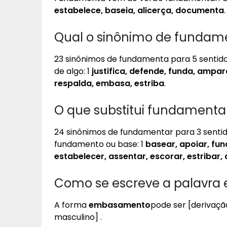
estabelece, baseia, alicerça, documenta
.
Qual o sinônimo de fundam
23 sinônimos de fundamenta para 5 sentid
de algo: 1
justifica, defende, funda, ampara
respalda, embasa, estriba
.
O que substitui fundamenta
24 sinônimos de fundamentar para 3 senti
fundamento ou base: 1
basear, apoiar, fun
estabelecer, assentar, escorar, estribar,
Como se escreve a palavr
A forma
embasamento
pode ser [derivaçã
masculino] .