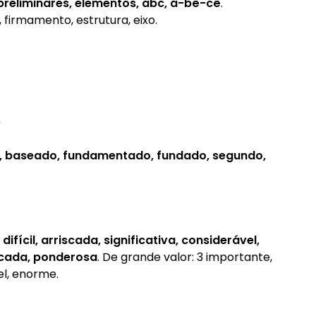
 preliminares, elementos, abc, á-bê-cê
.
, firmamento, estrutura, eixo.
?
e, baseado, fundamentado, fundado, segundo,
ifícil, arriscada, significativa, considerável,
licada, ponderosa
. De grande valor: 3 importante,
el, enorme.