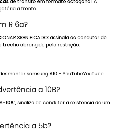
acas
de trânsito em formato octogonal. A
atória à frente.
om R 6a?
ONAR SIGNIFICADO: assinala ao condutor de
 trecho abrangido pela restrição.
o desmontar samsung A10 – YouTubeYouTube
dvertência a 10B?
 A-
10B
”, sinaliza ao condutor a existência de um
ertência a 5b?