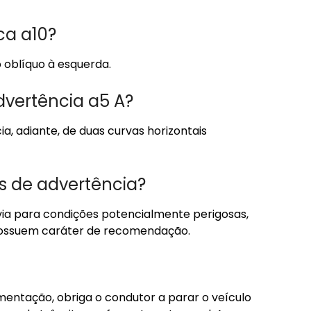
ca a10?
 oblíquo à esquerda.
dvertência a5 A?
a, adiante, de duas curvas horizontais
as de advertência?
 via para condições potencialmente perigosas,
possuem caráter de recomendação.
mentação, obriga o condutor a parar o veículo