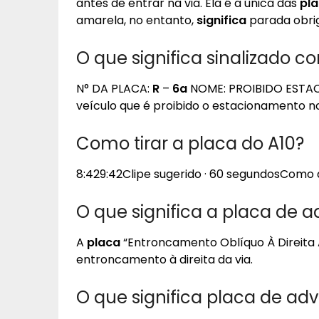
antes de entrar na via. Ela é a única das
pl
amarela, no entanto,
significa
parada obrig
O que significa sinalizado c
N° DA PLACA:
R
–
6a
NOME: PROIBIDO ESTACI
veículo que é proibido o estacionamento no
Como tirar a placa do A10?
8:429:42Clipe sugerido · 60 segundosCom
O que significa a placa de a
A
placa
“Entroncamento Oblíquo À Direita
entroncamento à direita da via.
O que significa placa de adv