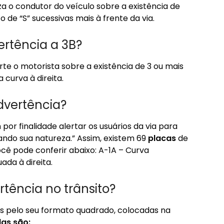
iza o condutor do veículo sobre a existência de
 de “S” sucessivas mais à frente da via.
ertência a 3B?
erte o motorista sobre a existência de 3 ou mais
 curva à direita.
dvertência?
 por finalidade alertar os usuários da via para
ando sua natureza.” Assim, existem 69
placas
de
ocê pode conferir abaixo: A-1A – Curva
da à direita.
tência no trânsito?
as pelo seu formato quadrado, colocadas na
las
são
: