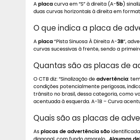
A
placa
curva em “S” à direita (A-
5b
) sinal
duas curvas horizontais à direita em formato
O que indica a placa de adv
A
placa
“Pista Sinuosa À Direita A-
3B
”, adv
curvas sucessivas à frente, sendo a primeira
Quantas são as placas de a
O CTB diz: “Sinalização de
advertência
: tem
condições potencialmente perigosas, indic
trânsito no brasil, dessa categoria, como v
acentuada à esquerda. A-1B – Curva acentua
Quais são as placas de adver
As
placas de advertência são
identificad
diagonal, com fundo amarelo….
Algumas de