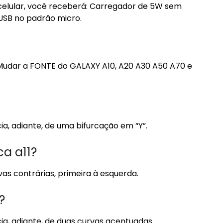
celular, você receberá: Carregador de 5W sem
USB no padrão micro.
 Mudar a FONTE do GALAXY A10, A20 A30 A50 A70 e
ia, adiante, de uma bifurcação em “Y”.
a a11?
vas contrárias, primeira à esquerda.
?
ia, adiante, de duas curvas acentuadas