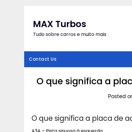
Skip
to
content
MAX Turbos
Tudo sobre carros e muito mais
Contact Us
O que significa a pl
Posted o
O que significa a placa de a
A3A – Pista sinuosa à esquerda.