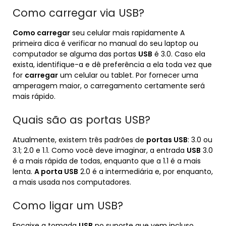
Como carregar via USB?
Como carregar
seu celular mais rapidamente A
primeira dica é verificar no manual do seu laptop ou
computador se alguma das portas
USB
é 3.0. Caso ela
exista, identifique-a e dê preferência a ela toda vez que
for
carregar
um celular ou tablet. Por fornecer uma
amperagem maior, o carregamento certamente será
mais rápido.
Quais são as portas USB?
Atualmente, existem três padrões de
portas USB
: 3.0 ou
3.1; 2.0 e 1.1. Como você deve imaginar, a entrada
USB
3.0
é a mais rápida de todas, enquanto que a 1.1 é a mais
lenta.
A porta USB
2.0 é a intermediária e, por enquanto,
a mais usada nos computadores.
Como ligar um USB?
Encaixe a tomada
USB
no suporte que vem incluso.