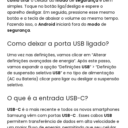
como tirar
o celular do
modo
de
segurança
é bem
simples. Toque no botão liga/desliga e espere o
aparelho desligar. Em seguida, pressione esse mesmo
botão e a tecla de abaixar o volume ao mesmo tempo.
Fazendo isso, o
Android
iniciará fora do
modo
de
segurança
.
Como deixar a porta USB ligado?
Uma vez nas definições, vamos clicar em “Alterar
definições avançadas de energia”. Após este passo,
vamos expandir a opção “Definições
USB
” > “Definição
de suspensão seletiva
USB
” e no tipo de alimentação
(AC ou Bateria) clicar para ligar ou desligar a suspensão
seletiva.
O que é a entrada USB-C?
USB
–
C
é o mais recente e todos os novos smartphones
Samsung vêm com portas
USB
–
C
. Esses cabos
USB
permitem transferência de dados em alta velocidade e
um maior fluxo de energia, permitindo que seu celular