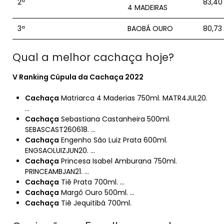
2ª
83,40
4 MADEIRAS
3ª
BAOBÁ OURO
80,73
Qual a melhor cachaça hoje?
V Ranking Cúpula da
Cachaça
2022
Cachaça
Matriarca 4 Maderias 750ml. MATR4JUL20.
…
Cachaça
Sebastiana Castanheira 500ml.
SEBASCAST260618. …
Cachaça
Engenho São Luiz Prata 600ml.
ENGSAOLUIZJUN20. …
Cachaça
Princesa Isabel Amburana 750ml.
PRINCEAMBJAN21. …
Cachaça
Tiê Prata 700ml. …
Cachaça
Margô Ouro 500ml. …
Cachaça
Tiê Jequitibá 700ml.