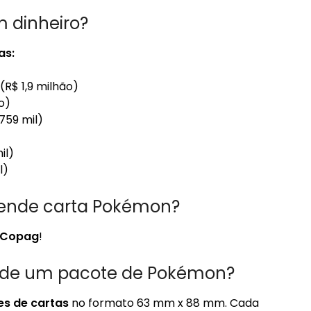
 dinheiro?
as:
(R$ 1,9 milhão)
ão)
759 mil)
il)
l)
vende carta Pokémon?
Copag
!
 de um pacote de Pokémon?
es de cartas
no formato 63 mm x 88 mm. Cada