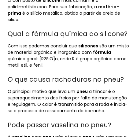
O composto de
silicone
mais comum é o
polidimetilsiloxano. Para sua fabricação, a
matéria
–
prima
é o silício metálico, obtido a partir de areia de
sílica.
Qual a fórmula química do silicone?
Com isso podemos concluir que
silicones
são um misto
de material orgânico e inorgânico com
fórmula
química geral: [R2SiO]n, onde R é grupo orgânico como
metil, etil, e fenil.
O que causa rachaduras no pneu?
O principal motivo que leva um
pneu
a trincar
é
o
superaquecimento dos freios por falta de manutenção
e regulagem. O calor
é
transmitido para a roda e inicia-
se o processo de ressecamento da borracha.
Pode passar vaselina no pneu?