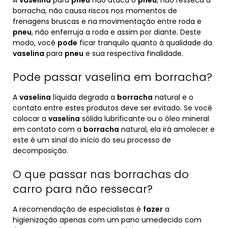
A
vaselina
para
pneu
não ataca o
pneu
, não resseca a
borracha, não causa riscos nos momentos de
frenagens bruscas e na movimentação entre roda e
pneu
, não enferruja a roda e assim por diante. Deste
modo, você
pode
ficar tranquilo quanto à qualidade da
vaselina
para
pneu
e sua respectiva finalidade.
Pode passar vaselina em borracha?
A
vaselina
líquida degrada a
borracha
natural e o
contato entre estes produtos deve ser evitado. Se você
colocar a
vaselina
sólida lubrificante ou o óleo mineral
em contato com a
borracha
natural, ela irá amolecer e
este é um sinal do início do seu processo de
decomposição.
O que passar nas borrachas do
carro para não ressecar?
A recomendação de especialistas é
fazer
a
higienização apenas com um pano umedecido com