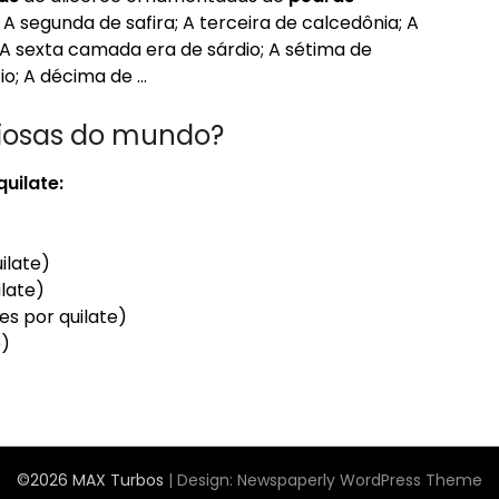
A segunda de safira; A terceira de calcedônia; A
 A sexta camada era de sárdio; A sétima de
zio; A décima de …
ciosas do mundo?
uilate:
ilate)
ilate)
es por quilate)
e)
©2026 MAX Turbos
| Design:
Newspaperly WordPress Theme