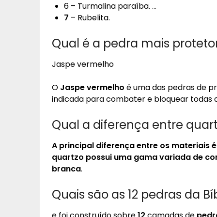
6 – Turmalina paraíba. …
7
– Rubelita.
Qual é a pedra mais proteto
Jaspe vermelho
O
Jaspe vermelho
é uma das pedras de pr
indicada para combater e bloquear todas a
Qual a diferença entre quar
A principal diferença entre os materiais
quartzo possui uma gama variada de cor
branca
.
Quais são as 12 pedras da Bíb
e foi construído sobre
12
camadas de
pedr