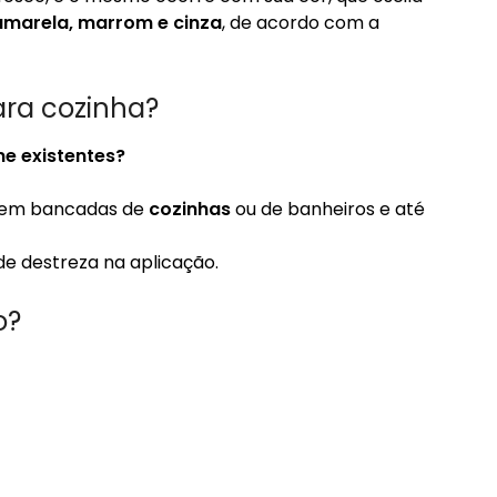
 amarela, marrom e cinza
, de acordo com a
ara cozinha?
e existentes?
o em bancadas de
cozinhas
ou de banheiros e até
e destreza na aplicação.
o?