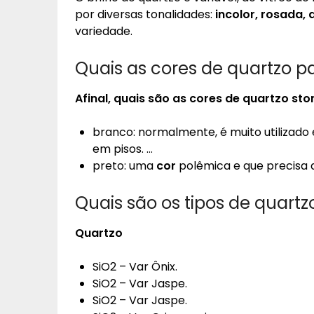
por diversas tonalidades:
incolor, rosada,
variedade.
Quais as cores de quartzo p
Afinal, quais são as
cores de quartzo
ston
branco: normalmente, é muito utilizad
em pisos. …
preto: uma
cor
polêmica e que precisa d
Quais são os tipos de quartz
Quartzo
SiO2 – Var Ônix.
SiO2 – Var Jaspe.
SiO2 – Var Jaspe.