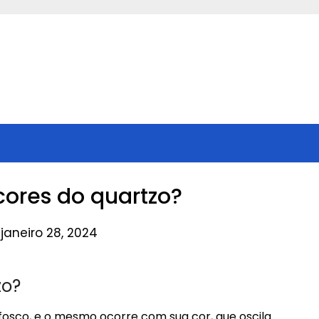
cores do quartzo?
janeiro 28, 2024
zo?
o fosco, e o mesmo ocorre com sua cor, que oscila