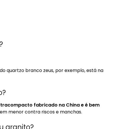
?
do quartzo branco zeus, por exemplo, está na
o?
ltracompacto fabricado na China e é bem
 bem menor contra riscos e manchas.
u granito?