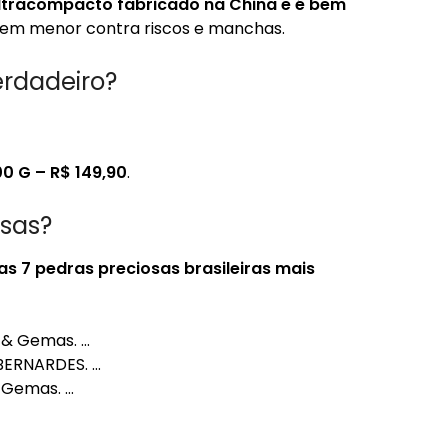
ltracompacto fabricado na China e é bem
 bem menor contra riscos e manchas.
rdadeiro?
00 G – R$ 149,90
.
osas?
 as
7 pedras preciosas
brasileiras mais
 & Gemas. …
BERNARDES. …
& Gemas. …