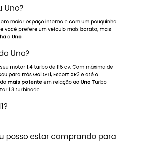
u Uno?
 com maior espaço interno e com um pouquinho
se você prefere um veículo mais barato, mais
lha o
Uno
.
 do Uno?
seu motor 1.4 turbo de 118 cv. Com máxima de
xou para trás Gol GTi, Escort XR3 e até o
nda
mais potente
em relação ao
Uno
Turbo
or 1.3 turbinado.
11?
eu posso estar comprando para