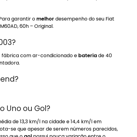
Para garantir o
melhor
desempenho do seu Fiat
M60AD, 60h – Original.
2003?
fábrica com ar-condicionado e
bateria
de 40
ntadora.
kend?
o Uno ou Gol?
édia de 13,3 km/l na cidade e 14,4 km/l em
 nota-se que apesar de serem números parecidos,
asso que o
gol
possui pouca variação entre o