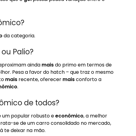
nômico?
o
da categoria.
ou Palio?
 aproximam ainda
mais
do primo em termos de
hor. Pesa a favor do hatch – que traz o mesmo
to
mais
recente, oferecer
mais
conforto a
nômico
.
ômico de todos?
e um popular robusto e
econômico
, a melhor
 Trata-se de um carro consolidado no mercado,
á te deixar na mão.