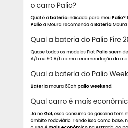
o carro Palio?
Qual é a
bateria
indicada para meu
Palio
? 
Palio
a Moura recomenda a
Bateria
Moura 
Qual a bateria do Palio Fire 
Quase todos os modelos Fiat
Palio
saem de 
A/h ou 50 A/h como recomendação da mo
Qual a bateria do Palio Wee
Bateria
moura 60ah
palio weekend
.
Qual carro é mais econômic
Já no
Gol
, esse consumo de gasolina tem m
âmbito rodoviário. Tendo isso como base,
o
uno
é
mais econômico
na estrada, ao p