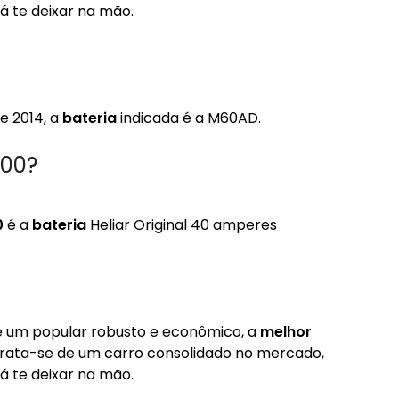
á te deixar na mão.
e 2014, a
bateria
indicada é a M60AD.
000?
0
é a
bateria
Heliar Original 40 amperes
e um popular robusto e econômico, a
melhor
Trata-se de um carro consolidado no mercado,
á te deixar na mão.