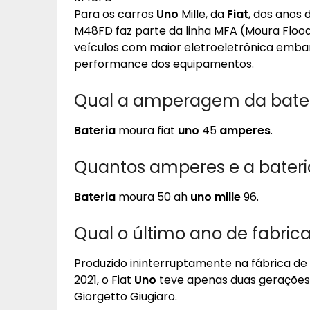
Para os carros
Uno
Mille, da
Fiat
, dos anos 
M48FD faz parte da linha MFA (Moura Floo
veículos com maior eletroeletrônica emb
performance dos equipamentos.
Qual a amperagem da bateri
Bateria
moura fiat
uno
45
amperes
.
Quantos amperes e a bateria
Bateria
moura 50 ah
uno mille
96.
Qual o último ano de fabric
Produzido ininterruptamente na fábrica d
2021, o Fiat
Uno
teve apenas duas gerações. 
Giorgetto Giugiaro.