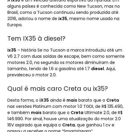
A
ix35
é um veículo utilitário esportivo da Hyundai. Em
alguns países é conhecida como New Tucson, mas no
Brasil, como a Tucson continuou sendo produzida até
2016, adotou o nome de
ix35
, mesmo nome usado na
Europa.
Tem IX35 à diesel?
ix35
– história Se no Tucson a marca introduziu até um
V6 2.7 com duas saídas de escape, bem como somente
motores 2.0, na segunda os motores diminuíram de
tamanho, tendo de 1.6 a gasolina até 1.7
diesel
. Aqui,
prevaleceu o motor 2.0.
Qual é mais caro Creta ou ix35?
Desta forma, o
iX35
ainda é
mais
barato que o
Creta
nas versões Platinum com motor 1.0 TGDI, de R$ 135.490,
e também
mais
barato que o
Creta
Ultimate 2.0, de R$
146.990. Por sinal, houve uma atualização do motor 2.0
16V aspirado que equipa o
Creta
, que ganhou 1 cv e
passou a receber o nome “Smartstream”.