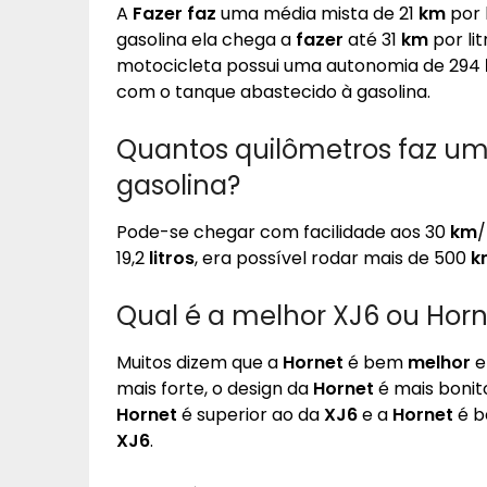
A
Fazer faz
uma média mista de 21
km
por 
gasolina ela chega a
fazer
até 31
km
por li
motocicleta possui uma autonomia de 294
com o tanque abastecido à gasolina.
Quantos quilômetros faz uma
gasolina?
Pode-se chegar com facilidade aos 30
km
/
19,2
litros
, era possível rodar mais de 500
k
Qual é a melhor XJ6 ou Horn
Muitos dizem que a
Hornet
é bem
melhor
e
mais forte, o design da
Hornet
é mais bonit
Hornet
é superior ao da
XJ6
e a
Hornet
é b
XJ6
.