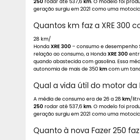
250
rodar até 537,6
km
. O modelo foi pro
geração surgiu em 2021 como uma motocic
Quantos km faz a XRE 300 co
28 km/
Honda
XRE 300
– consumo e desempenho Su
relação ao consumo, a Honda
XRE 300
entr
quando abastecida com gasolina. Essa mé
autonomia de mais de 350
km
com um tanq
Qual a vida útil do motor da
A média de consumo era de 26 a 28
km
/lit
250
rodar até 537,6
km
. O modelo foi pro
geração surgiu em 2021 como uma motocic
Quanto à nova Fazer 250 faz 