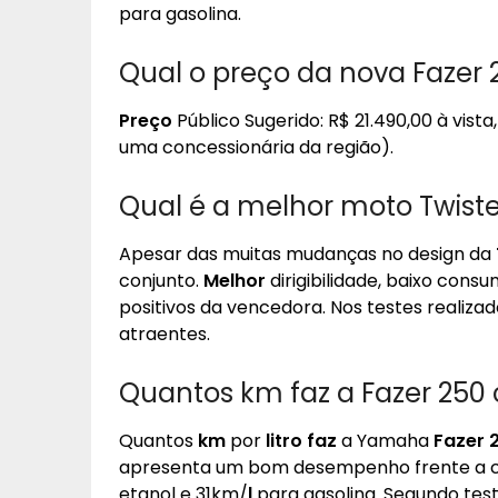
para gasolina.
Qual o preço da nova Fazer 
Preço
Público Sugerido: R$ 21.490,00 à vist
uma concessionária da região).
Qual é a melhor moto Twiste
Apesar das muitas mudanças no design da
conjunto.
Melhor
dirigibilidade, baixo cons
positivos da vencedora. Nos testes realiz
atraentes.
Quantos km faz a Fazer 250 c
Quantos
km
por
litro faz
a Yamaha
Fazer 
apresenta um bom desempenho frente a co
etanol e 31km/
l
para gasolina. Segundo tes