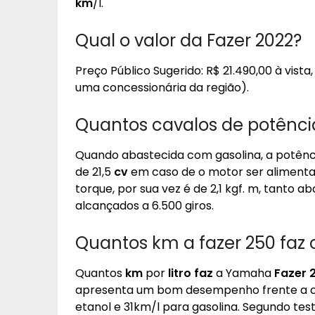
km
/l.
Qual o valor da Fazer 2022?
Preço Público Sugerido: R$ 21.490,00 à vist
uma concessionária da região).
Quantos cavalos de potênci
Quando abastecida com gasolina, a potên
de 21,5
cv
em caso de o motor ser alimenta
torque, por sua vez é de 2,1 kgf. m, tanto
alcançados a 6.500 giros.
Quantos km a fazer 250 faz c
Quantos
km
por
litro faz
a Yamaha
Fazer 
apresenta um bom desempenho frente a co
etanol e 31km/l para gasolina. Segundo te