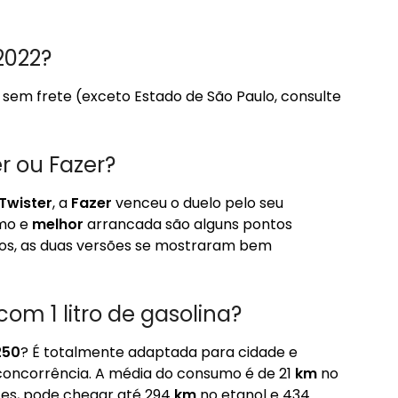
2022?
a, sem frete (exceto Estado de São Paulo, consulte
r ou Fazer?
Twister
, a
Fazer
venceu o duelo pelo seu
umo e
melhor
arrancada são alguns pontos
ados, as duas versões se mostraram bem
om 1 litro de gasolina?
250
? É totalmente adaptada para cidade e
ncorrência. A média do consumo é de 21
km
no
tes, pode chegar até 294
km
no etanol e 434