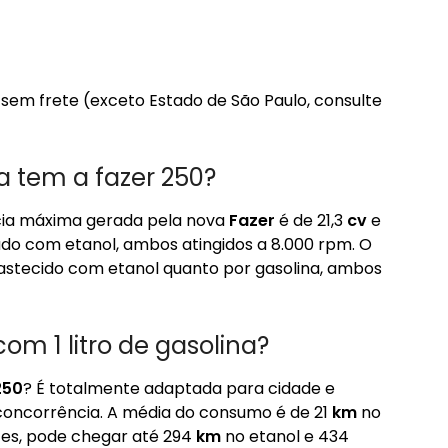
a, sem frete (exceto Estado de São Paulo, consulte
a tem a fazer 250?
cia máxima gerada pela nova
Fazer
é de 21,3
cv
e
do com etanol, ambos atingidos a 8.000 rpm. O
 abastecido com etanol quanto por gasolina, ambos
om 1 litro de gasolina?
250
? É totalmente adaptada para cidade e
ncorrência. A média do consumo é de 21
km
no
stes, pode chegar até 294
km
no etanol e 434