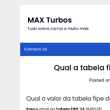
Skip
to
content
MAX Turbos
Tudo sobre carros e muito mais
Contact Us
Qual a tabela 
Posted o
Qual o valor da tabela fipe 
Preço
atual na
Tabela FIPE
: R$ 19.162,00.