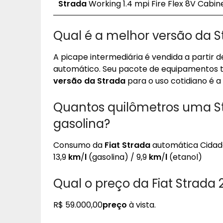
Strada
Working 1.4 mpi Fire Flex 8V Cabin
Qual é a melhor versão da S
A picape intermediária é vendida a partir d
automático. Seu pacote de equipamentos t
versão da Strada
para o uso cotidiano é a
Quantos quilômetros uma St
gasolina?
Consumo da
Fiat Strada
automática Cidade
13,9
km
/
l
(gasolina) / 9,9
km
/
l
(etanol)
Qual o preço da Fiat Strada
R$ 59.000,00
preço
à vista.