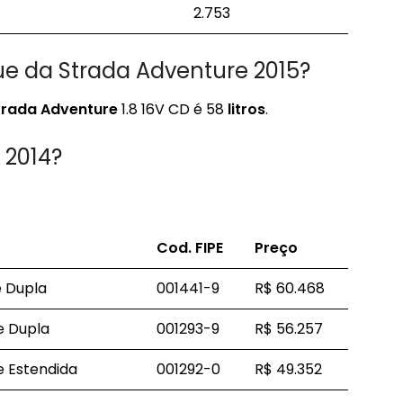
2.753
e da Strada Adventure 2015?
trada Adventure
1.8 16V CD é 58
litros
.
 2014?
Cod.
FIPE
Preço
e Dupla
001441-9
R$ 60.468
e Dupla
001293-9
R$ 56.257
e Estendida
001292-0
R$ 49.352