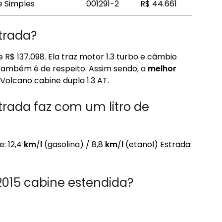
e Simples
001291-2
R$ 44.661
trada?
e R$ 137.098. Ela traz motor 1.3 turbo e câmbio
ambém é de respeito. Assim sendo, a
melhor
 Volcano cabine dupla 1.3 AT.
rada faz com um litro de
: 12,4
km
/
l
(gasolina) / 8,8
km
/
l
(etanol) Estrada:
 2015 cabine estendida?