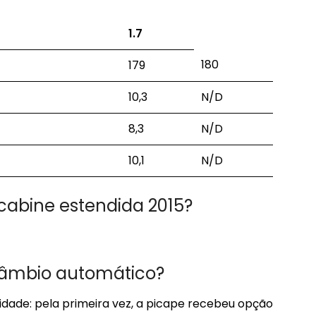
1.7
180
179
10,3
N/D
8,3
N/D
10,1
N/D
cabine estendida 2015?
 câmbio automático?
dade: pela primeira vez, a picape recebeu opção