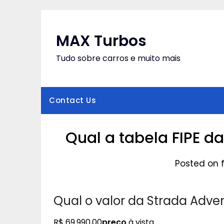
Skip
to
content
MAX Turbos
Tudo sobre carros e muito mais
Contact Us
Qual a tabela FIPE d
Posted on f
Qual o valor da Strada Adve
R$ 69.990,00
preço
à vista.