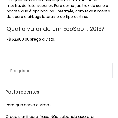
choques. Mas é na cabine que o Eco
Titanium
se
mostra, de fato, superior. Para começar, traz de série o
pacote que é opcional na
FreeStyle
, com revestimento
de couro e airbags laterais e do tipo cortina.
Qual o valor de um EcoSport 2013?
R$ 52.900,00
preço
à vista.
PESQUISAR
POR:
Posts recentes
Para que serve o vime?
O que significa a frase Não sabendo que era