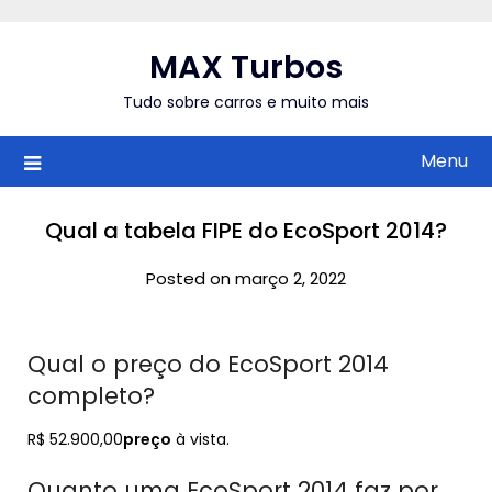
Skip
to
MAX Turbos
content
Tudo sobre carros e muito mais
Menu
Qual a tabela FIPE do EcoSport 2014?
Posted on março 2, 2022
Qual o preço do EcoSport 2014
completo?
R$ 52.900,00
preço
à vista.
Quanto uma EcoSport 2014 faz por