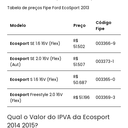
Tabela de preços Fipe Ford EcoSport 2013
Código
Modelo
Preço
Fipe
R$
Ecosport
SE 1.6 16V (Flex)
003366-9
51.502
Ecosport
SE 2.0 16V (Flex)
R$
003373-1
(Aut)
51.507
R$
Ecosport
S 1.6 16V (Flex)
003365-0
50.687
Ecosport
Freestyle 2.0 16V
R$ 51.196
003369-3
(Flex)
Qual o Valor do IPVA da Ecosport
2014 2015?