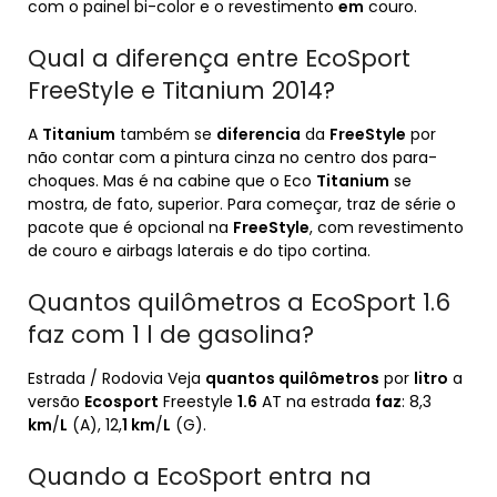
com o painel bi-color e o revestimento
em
couro.
Qual a diferença entre EcoSport
FreeStyle e Titanium 2014?
A
Titanium
também se
diferencia
da
FreeStyle
por
não contar com a pintura cinza no centro dos para-
choques. Mas é na cabine que o Eco
Titanium
se
mostra, de fato, superior. Para começar, traz de série o
pacote que é opcional na
FreeStyle
, com revestimento
de couro e airbags laterais e do tipo cortina.
Quantos quilômetros a EcoSport 1.6
faz com 1 l de gasolina?
Estrada / Rodovia Veja
quantos quilômetros
por
litro
a
versão
Ecosport
Freestyle
1.6
AT na estrada
faz
: 8,3
km
/
L
(A), 12,
1 km
/
L
(G).
Quando a EcoSport entra na