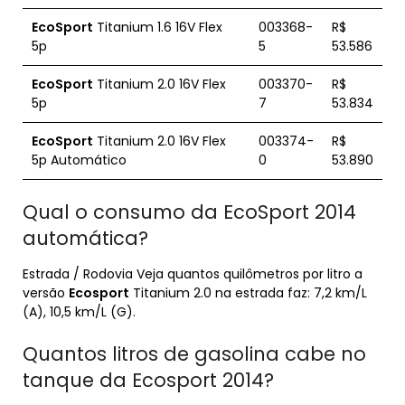
EcoSport
Titanium 1.6 16V Flex
003368-
R$
5p
5
53.586
EcoSport
Titanium 2.0 16V Flex
003370-
R$
5p
7
53.834
EcoSport
Titanium 2.0 16V Flex
003374-
R$
5p Automático
0
53.890
Qual o consumo da EcoSport 2014
automática?
Estrada / Rodovia Veja quantos quilômetros por litro a
versão
Ecosport
Titanium 2.0 na estrada faz: 7,2 km/L
(A), 10,5 km/L (G).
Quantos litros de gasolina cabe no
tanque da Ecosport 2014?