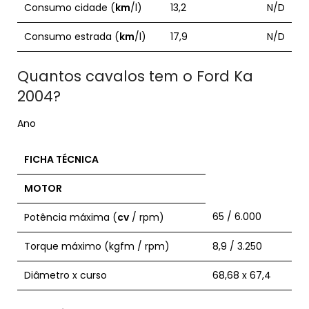
Consumo cidade (
km
/l)
13,2
N/D
Consumo estrada (
km
/l)
17,9
N/D
Quantos cavalos tem o Ford Ka
2004?
Ano
FICHA TÉCNICA
MOTOR
65 / 6.000
Potência máxima (
cv
/ rpm)
Torque máximo (kgfm / rpm)
8,9 / 3.250
Diâmetro x curso
68,68 x 67,4