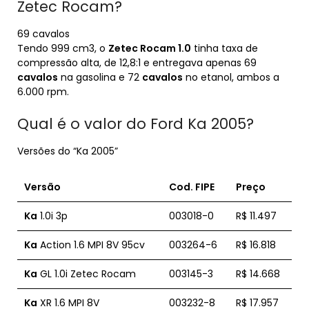
Zetec Rocam?
69 cavalos
Tendo 999 cm3, o
Zetec Rocam 1.0
tinha taxa de
compressão alta, de 12,8:1 e entregava apenas 69
cavalos
na gasolina e 72
cavalos
no etanol, ambos a
6.000 rpm.
Qual é o valor do Ford Ka 2005?
Versões do “Ka 2005”
Versão
Cod. FIPE
Preço
Ka
1.0i 3p
003018-0
R$ 11.497
Ka
Action 1.6 MPI 8V 95cv
003264-6
R$ 16.818
Ka
GL 1.0i Zetec Rocam
003145-3
R$ 14.668
Ka
XR 1.6 MPI 8V
003232-8
R$ 17.957