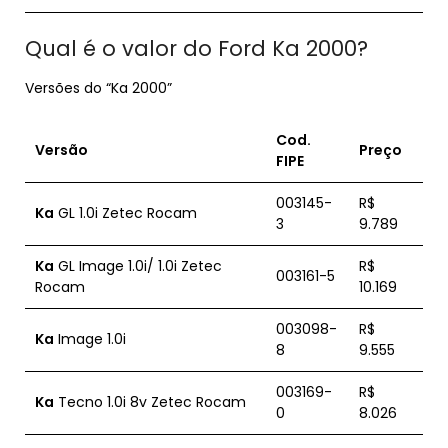
Qual é o valor do Ford Ka 2000?
Versões do “Ka 2000”
Cod.
Versão
Preço
FIPE
003145-
R$
Ka
GL 1.0i Zetec Rocam
3
9.789
Ka
GL Image 1.0i/ 1.0i Zetec
R$
003161-5
Rocam
10.169
003098-
R$
Ka
Image 1.0i
8
9.555
003169-
R$
Ka
Tecno 1.0i 8v Zetec Rocam
0
8.026