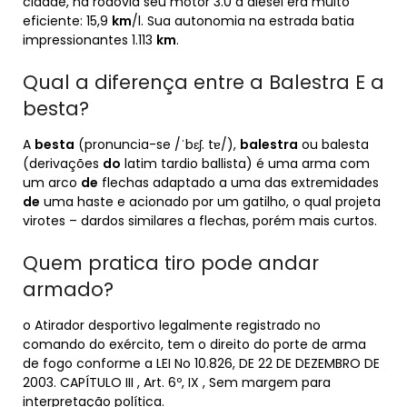
cidade, na rodovia seu motor 3.0 a diesel era muito
eficiente: 15,9
km
/l. Sua autonomia na estrada batia
impressionantes 1.113
km
.
Qual a diferença entre a Balestra E a
besta?
A
besta
(pronuncia-se /ˈbɛʃ. tɐ/),
balestra
ou balesta
(derivações
do
latim tardio ballista) é uma arma com
um arco
de
flechas adaptado a uma das extremidades
de
uma haste e acionado por um gatilho, o qual projeta
virotes – dardos similares a flechas, porém mais curtos.
Quem pratica tiro pode andar
armado?
o Atirador desportivo legalmente registrado no
comando do exército, tem o direito do porte de arma
de fogo conforme a LEI No 10.826, DE 22 DE DEZEMBRO DE
2003. CAPÍTULO III , Art. 6º, IX , Sem margem para
interpretação política.