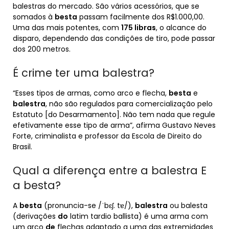
balestras do mercado. São vários acessórios, que se
somados à
besta
passam facilmente dos R$1.000,00.
Uma das mais potentes, com
175 libras
, o alcance do
disparo, dependendo das condições de tiro, pode passar
dos 200 metros.
É crime ter uma balestra?
“Esses tipos de armas, como arco e flecha,
besta
e
balestra
, não são regulados para comercialização pelo
Estatuto [do Desarmamento]. Não tem nada que regule
efetivamente esse tipo de arma”, afirma Gustavo Neves
Forte, criminalista e professor da Escola de Direito do
Brasil.
Qual a diferença entre a balestra E
a besta?
A
besta
(pronuncia-se /ˈbɛʃ. tɐ/),
balestra
ou balesta
(derivações
do
latim tardio ballista) é uma arma com
um arco
de
flechas adaptado a uma das extremidades