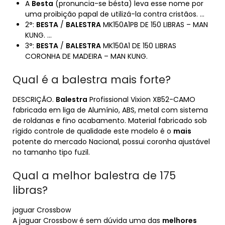
A
Besta
(pronuncia-se bésta) leva esse nome por
uma proibição papal de utilizá-la contra cristãos. …
2°:
BESTA
/
BALESTRA
MK150A1PB DE 150 LIBRAS – MAN
KUNG. …
3°:
BESTA
/
BALESTRA
MK150A1 DE 150 LIBRAS
CORONHA DE MADEIRA – MAN KUNG.
Qual é a balestra mais forte?
DESCRIÇÃO.
Balestra
Profissional Vixion XB52-CAMO
fabricada em liga de Alumínio, ABS, metal com sistema
de roldanas e fino acabamento. Material fabricado sob
rígido controle de qualidade este modelo é o
mais
potente do mercado Nacional, possui coronha ajustável
no tamanho tipo fuzil.
Qual a melhor balestra de 175
libras?
jaguar Crossbow
A jaguar Crossbow é sem dúvida uma das
melhores