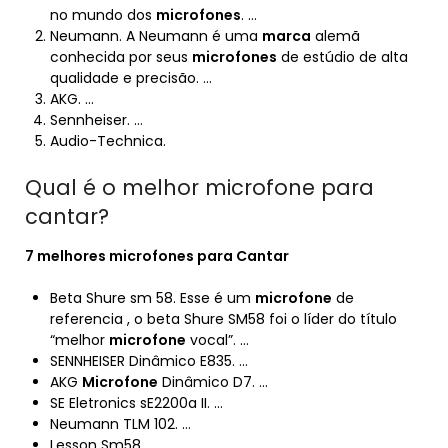
no mundo dos
microfones
. …
Neumann. A Neumann é uma
marca
alemã
conhecida por seus
microfones
de estúdio de alta
qualidade e precisão. …
AKG. …
Sennheiser. …
Audio-Technica.
Qual é o melhor microfone para
cantar?
7 melhores
microfones
para
Cantar
Beta Shure sm 58. Esse é um
microfone
de
referencia , o beta Shure SM58 foi o líder do título
“melhor
microfone
vocal”. …
SENNHEISER Dinâmico E835. …
AKG
Microfone
Dinâmico D7. …
SE Eletronics sE2200a II. …
Neumann TLM 102. …
Lesson Sm58. …