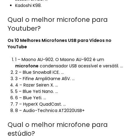
Kadoshi K98.
Qual o melhor microfone para
Youtuber?
Os 10
Melhores Microfones
USB para Vídeos no
YouTube
1 – Maono AU-902. O Maono AU-902 é um
microfone
condensador USB acessível e versátil. …
2 – Blue Snowball iCE. …
3 – Fifine AmpliGame A6V. …
4 – Razer Seiren X. …
5 – Blue Yeti Nano. …
6 – Blue Yeti. …
7 – HyperX QuadCast. …
8 – Audio-Technica AT2020USB+
Qual o melhor microfone para
estúdio?