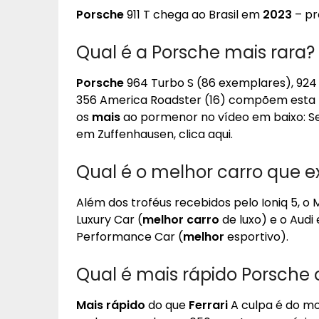
Porsche
911 T chega ao Brasil em
2023
– pr
Qual é a Porsche mais rara?
Porsche
964 Turbo S (86 exemplares), 924 Ca
356 America Roadster (16) compõem esta l
os
mais
ao pormenor no vídeo em baixo: Se
em Zuffenhausen, clica aqui.
Qual é o melhor carro que 
Além dos troféus recebidos pelo Ioniq 5, 
Luxury Car (
melhor carro
de luxo) e o Aud
Performance Car (
melhor
esportivo).
Qual é mais rápido Porsche o
Mais rápido
do que
Ferrari
A culpa é do mot