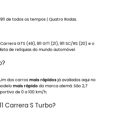
 911 de todos os tempos | Quatro Rodas.
rrera GTS (49), 911 GT1 (21), 911 SC/RS (20) e o
ista de relíquias do mundo automóvel.
o?
] Um dos carros
mais rápidos
já avaliados aqui no
modelo
mais rápido
da marca alemã. São 2,7
portivo de 0 a 100 km/h.
1 Carrera S Turbo?