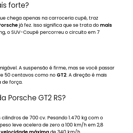
s forte?
ue chega apenas na carroceria cupê, traz
Porsche
já fez. Isso significa que se trata do
mais
ng, o SUV-Coupé percorreu o circuito em 7
igável. A suspensão é firme, mas se você passar
 de 50 centavos como no
GT2
. A direção é mais
 de força.
a Porsche GT2 RS?
 cilindros de 700 cv. Pesando 1.470 kg com o
peso leve acelera de zero a 100 km/h em 2,8
m
velocidade máxima
de 340 km/h.