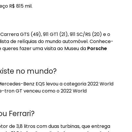
eço R$ 815 mil.
rrera GTS (49), 911 GT1 (21), 911 SC/RS (20) e o
ista de relíquias do mundo automóvel. Conhece-
 queres fazer uma visita ao Museu da
Porsche
existe no mundo?
o Mercedes-Benz EQS levou a categoria 2022 World
i e-tron GT venceu como o 2022 World
u Ferrari?
or de 3,8 litros com duas turbinas, que entrega