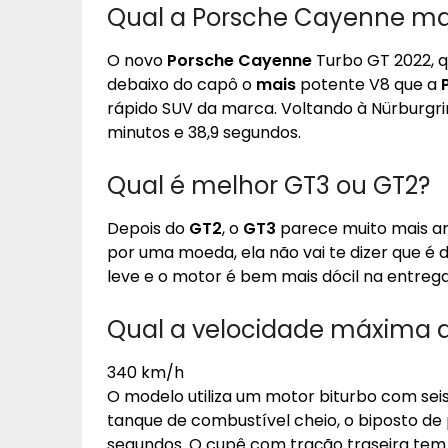
Qual a Porsche Cayenne mai
O novo
Porsche Cayenne
Turbo GT 2022, q
debaixo do capô o
mais
potente V8 que a
rápido SUV da marca. Voltando à Nürburgri
minutos e 38,9 segundos.
Qual é melhor GT3 ou GT2?
Depois do
GT2
, o
GT3
parece muito mais am
por uma moeda, ela não vai te dizer que é
leve e o motor é bem mais dócil na entrega
Qual a velocidade máxima d
340 km/h
O modelo utiliza um motor biturbo com seis
tanque de combustível cheio, o biposto de 
segundos. O cupê com tração traseira te