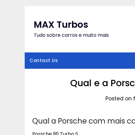
Skip
to
content
MAX Turbos
Tudo sobre carros e muito mais
Contact Us
Qual e a Pors
Posted on f
Qual a Porsche com mais ca
Porsche 911 Turbo S