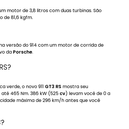
m motor de 3,8 litros com duas turbinas. São
 de 81,6 kgfm.
uma versão do 914 com um motor de corrida de
ivo da
Porsche
.
RS?
a verde, o novo 911
GT3 RS
mostra seu
m até 465 Nm. 386 kW (525
cv
) levam você de 0 a
ocidade máxima de 296 km/h antes que você
3?