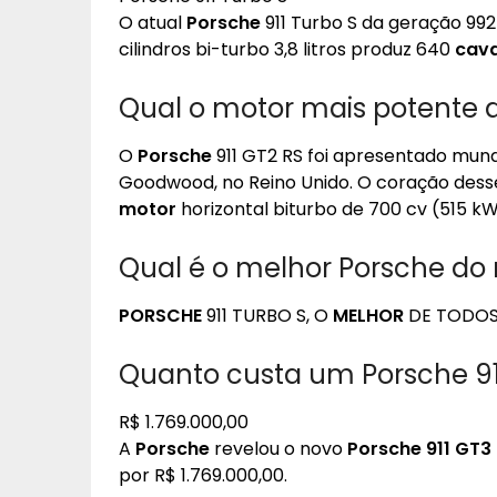
O atual
Porsche
911 Turbo S da geração 992 
cilindros bi-turbo 3,8 litros produz 640
cava
Qual o motor mais potente 
O
Porsche
911 GT2 RS foi apresentado mund
Goodwood, no Reino Unido. O coração dess
motor
horizontal biturbo de 700 cv (515 kW
Qual é o melhor Porsche d
PORSCHE
911 TURBO S, O
MELHOR
DE TODOS 
Quanto custa um Porsche 91
R$ 1.769.000,00
A
Porsche
revelou o novo
Porsche 911 GT3
por R$ 1.769.000,00.