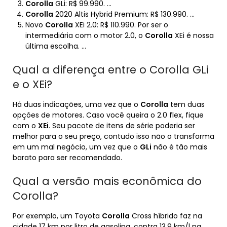
Corolla
GLi: R$ 99.990. …
Corolla
2020 Altis Hybrid Premium: R$ 130.990. …
Novo
Corolla
XEi 2.0: R$ 110.990. Por ser o
intermediária com o motor 2.0, o
Corolla
XEi é nossa
última escolha. …
Qual a diferença entre o Corolla GLi
e o XEi?
Há duas indicações, uma vez que o
Corolla
tem duas
opções de motores. Caso você queira o 2.0 flex, fique
com o
XEi
. Seu pacote de itens de série poderia ser
melhor para o seu preço, contudo isso não o transforma
em um mal negócio, um vez que o
GLi
não é tão mais
barato para ser recomendado.
Qual a versão mais econômica do
Corolla?
Por exemplo, um Toyota
Corolla
Cross híbrido faz na
cidade 17 km por litro de gasolina, contra 13,9 km/l na