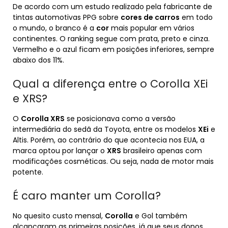
De acordo com um estudo realizado pela fabricante de
tintas automotivas PPG sobre
cores de carros
em todo
o mundo, o branco é a
cor
mais popular em vários
continentes. O ranking segue com prata, preto e cinza.
Vermelho e o azul ficam em posições inferiores, sempre
abaixo dos 11%.
Qual a diferença entre o Corolla XEi
e XRS?
O
Corolla XRS
se posicionava como a versão
intermediária do sedã da Toyota, entre os modelos
XEi
e
Altis. Porém, ao contrário do que acontecia nos EUA, a
marca optou por lançar o
XRS
brasileiro apenas com
modificações cosméticas. Ou seja, nada de motor mais
potente.
É caro manter um Corolla?
No quesito custo mensal,
Corolla
e Gol também
alcançaram as primeiras posições, já que seus donos