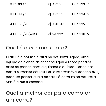
1.0 LS SPE/4
R$ 47.591
004423-7
1.0 LT SPE/4
R$ 47.539
004424-5
1.4 LT SPE/4
R$ 49.097
004425-3
1.4 LT SPE/4 (Aut)
R$ 54.222
004438-5
Qual é a cor mais cara?
O azul é a
cor mais rara
na natureza. Agora, uma
equipa de cientistas descobriu que a razão por trás
disso se prende com a química e a física. Tendo em
conta o imenso céu azul ou o interminável oceano azul,
pode-se pensar que a
cor
azul é comum na natureza.
Mas é a
mais
escassa.
Qual a melhor cor para comprar
um carro?