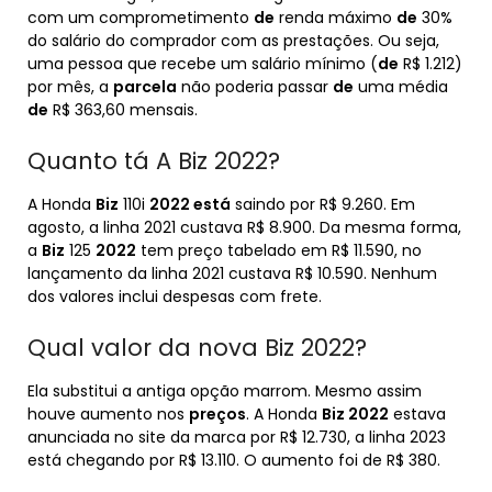
com um comprometimento
de
renda máximo
de
30%
do salário do comprador com as prestações. Ou seja,
uma pessoa que recebe um salário mínimo (
de
R$ 1.212)
por mês, a
parcela
não poderia passar
de
uma média
de
R$ 363,60 mensais.
Quanto tá A Biz 2022?
A Honda
Biz
110i
2022 está
saindo por R$ 9.260. Em
agosto, a linha 2021 custava R$ 8.900. Da mesma forma,
a
Biz
125
2022
tem preço tabelado em R$ 11.590, no
lançamento da linha 2021 custava R$ 10.590. Nenhum
dos valores inclui despesas com frete.
Qual valor da nova Biz 2022?
Ela substitui a antiga opção marrom. Mesmo assim
houve aumento nos
preços
. A Honda
Biz 2022
estava
anunciada no site da marca por R$ 12.730, a linha 2023
está chegando por R$ 13.110. O aumento foi de R$ 380.