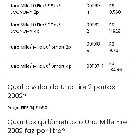
Uno
Mille 1.0 Fire/ F.Flex/
001161-
R$
ECONOMY 2p
4
9.560
Uno
Mille 1.0 Fire/ F.Flex/
001162-
R$
ECONOMY 4p
2
11.828
001018-
R$
Uno
Mille/ Mille EX/ Smart 2p
9
9.701
R$
Uno
Mille/ Mille EX/ Smart 4p
001137-1
13.086
Qual o valor do Uno Fire 2 portas
2002?
Preço FIPE R$ 9.560.
Quantos quilômetros o Uno Mille Fire
2002 faz por litro?