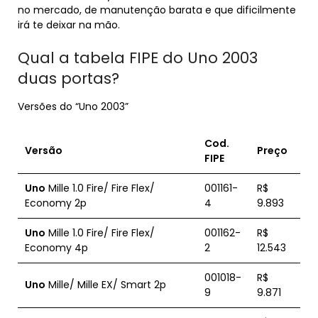
no mercado, de manutenção barata e que dificilmente
irá te deixar na mão.
Qual a tabela FIPE do Uno 2003
duas portas?
Versões do “Uno 2003”
Cod.
Versão
Preço
FIPE
Uno
Mille 1.0 Fire/ Fire Flex/
001161-
R$
Economy 2p
4
9.893
Uno
Mille 1.0 Fire/ Fire Flex/
001162-
R$
Economy 4p
2
12.543
001018-
R$
Uno
Mille/ Mille EX/ Smart 2p
9
9.871