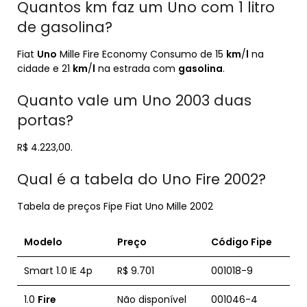
Quantos km faz um Uno com 1 litro
de gasolina?
Fiat
Uno
Mille Fire Economy Consumo de 15
km
/
l
na
cidade e 21
km
/
l
na estrada com
gasolina
.
Quanto vale um Uno 2003 duas
portas?
R$ 4.223,00.
Qual é a tabela do Uno Fire 2002?
Tabela de preços Fipe Fiat Uno Mille 2002
Modelo
Preço
Código Fipe
Smart 1.0 IE 4p
R$ 9.701
001018-9
1.0
Fire
Não disponível
001046-4