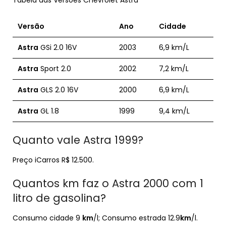
Tabela das Versões Chevrolet Astra
Versão
Ano
Cidade
Astra
GSi 2.0 16V
2003
6,9 km/L
Astra
Sport 2.0
2002
7,2 km/L
Astra
GLS 2.0 16V
2000
6,9 km/L
Astra
GL 1.8
1999
9,4 km/L
Quanto vale Astra 1999?
Preço iCarros R$ 12.500.
Quantos km faz o Astra 2000 com 1
litro de gasolina?
Consumo cidade 9
km
/l; Consumo estrada 12.9
km
/l.