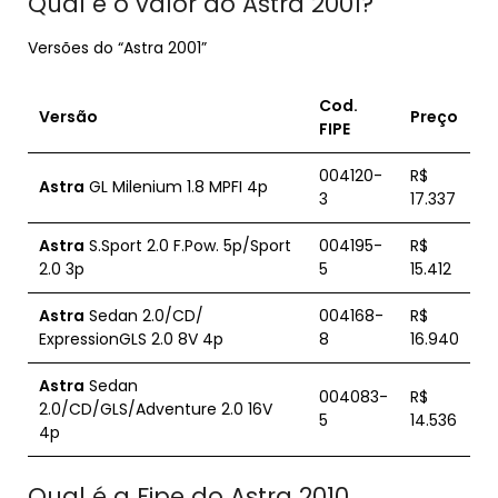
Qual é o valor do Astra 2001?
Versões do “Astra 2001”
Cod.
Versão
Preço
FIPE
004120-
R$
Astra
GL Milenium 1.8 MPFI 4p
3
17.337
Astra
S.Sport 2.0 F.Pow. 5p/Sport
004195-
R$
2.0 3p
5
15.412
Astra
Sedan 2.0/CD/
004168-
R$
ExpressionGLS 2.0 8V 4p
8
16.940
Astra
Sedan
004083-
R$
2.0/CD/GLS/Adventure 2.0 16V
5
14.536
4p
Qual é a Fipe do Astra 2010