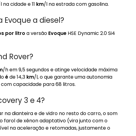
/l na cidade e 11
km
/l na estrada com gasolina.
a Evoque a diesel?
 por litro
a versão
Evoque
HSE Dynamic 2.0 Si4
d Rover?
m
/h em 9,5 segundos e atinge velocidade máxima
do
é
de 14,3
km
/l, o que garante uma autonomia
com capacidade para 68 litros.
covery 3 e 4?
r na dianteira e de vidro no resto do carro, o som
o farol de xênon adaptativo (vira junto com o
ível na aceleração e retomadas, justamente o