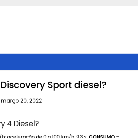
iscovery Sport diesel?
 março 20, 2022
 4 Diesel?
 aceleração de 0 a 100 km/h, 9,3 s.
CONSUMO
–