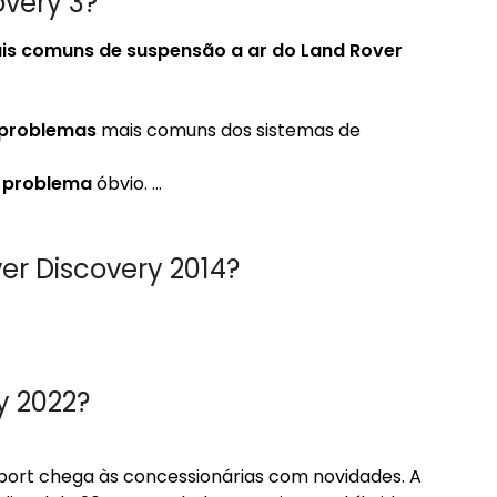
very 3?
s comuns de suspensão a ar do Land Rover
problemas
mais comuns dos sistemas de
m
problema
óbvio. …
r Discovery 2014?
y 2022?
ort chega às concessionárias com novidades. A