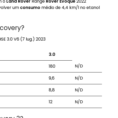
om o
Land Rover
Range
Rover Evoque
2022
volver um
consumo
médio de 4,4 km/l no etanol
covery?
E 3.0 V6 (7 lug.) 2023
3.0
N/D
180
9,6
N/D
8,8
N/D
12
N/D