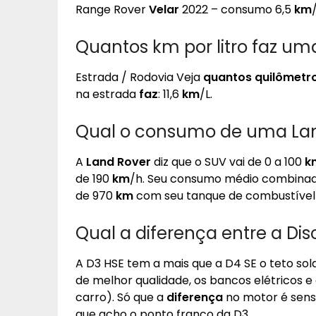
Range Rover
Velar
2022 – consumo 6,5
km
Quantos km por litro faz um
Estrada / Rodovia Veja
quantos quilômetros
na estrada
faz
: 11,6
km
/L.
Qual o consumo de uma Lan
A
Land Rover
diz que o SUV vai de 0 a 100
k
de 190
km
/h. Seu consumo médio combina
de 970
km
com seu tanque de combustível 
Qual a diferença entre a Dis
A D3 HSE tem a mais que a D4 SE o teto sola
de melhor qualidade, os bancos elétricos e 
carro). Só que a
diferença
no motor é sens
que acho o ponto franco da D3.