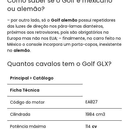
Como saber se o Golf e mexicano
ou alemão?
– por outro lado, só o
Golf alemão
possui repetidores
das luzes de direção nos pára-lamas dianteiros,
próximos aos retrovisores, pois são obrigatórios na
Europa mas não nos EUA; – finalmente, no carro feito no
México o console incorpora um porta-copos, inexistente
no
alemão
.
Quantos cavalos tem o Golf GLX?
Principal > Catálogo
Ficha Técnica
EA827
Código do motor
Cilindrada
1984 cm3
Potência máxima
114
cv