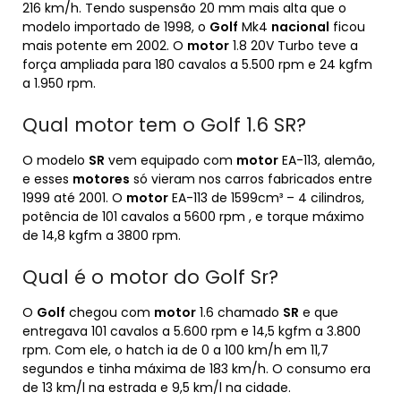
216 km/h. Tendo suspensão 20 mm mais alta que o
modelo importado de 1998, o
Golf
Mk4
nacional
ficou
mais potente em 2002. O
motor
1.8 20V Turbo teve a
força ampliada para 180 cavalos a 5.500 rpm e 24 kgfm
a 1.950 rpm.
Qual motor tem o Golf 1.6 SR?
O modelo
SR
vem equipado com
motor
EA-113, alemão,
e esses
motores
só vieram nos carros fabricados entre
1999 até 2001. O
motor
EA-113 de 1599cm³ – 4 cilindros,
potência de 101 cavalos a 5600 rpm , e torque máximo
de 14,8 kgfm a 3800 rpm.
Qual é o motor do Golf Sr?
O
Golf
chegou com
motor
1.6 chamado
SR
e que
entregava 101 cavalos a 5.600 rpm e 14,5 kgfm a 3.800
rpm. Com ele, o hatch ia de 0 a 100 km/h em 11,7
segundos e tinha máxima de 183 km/h. O consumo era
de 13 km/l na estrada e 9,5 km/l na cidade.