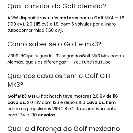
Qual o motor do Golf alemão?
A VW disponibilizava três
motores
para o
Golf
MK4 — 1,6
(100 cv), 2,0 (115 cv) e 1,8, com 5 válvulas por cilindro,
turbocomprimido (150 cv).
Como saber se o Golf e mk3?
2:399:18Clipe sugerido · 32 segundosGolf MK3 Mexicano x
Alemão, quais as diferenças? – YouTubeYouTube
Quantos cavalos tem o Golf GTI
Mk3?
Golf Mk3 GTI
O hot hatch teve motores 2.0 8V de 116
cavalos
, 2.0 16V com 136 e depois 150
cavalos
, bem
como os propulsores VR6 2.8 e 2.9, respectivamente
com 174 e 190
cavalos
.
Qual a diferença do Golf mexicano