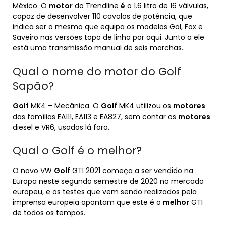
México. O
motor
do Trendline
é
o 1.6 litro de 16 válvulas,
capaz de desenvolver 110 cavalos de potência, que
indica ser o mesmo que equipa os modelos Gol, Fox e
Saveiro nas versões topo de linha por aqui. Junto a ele
está uma transmissão manual de seis marchas.
Qual o nome do motor do Golf
Sapão?
Golf
MK4 – Mecânica. O
Golf
MK4 utilizou os
motores
das famílias EA111, EA113 e EA827, sem contar os
motores
diesel e VR6, usados lá fora.
Qual o Golf é o melhor?
O novo VW
Golf
GTI 2021 começa a ser vendido na
Europa neste segundo semestre de 2020 no mercado
europeu, e os testes que vem sendo realizados pela
imprensa europeia apontam que este é o
melhor
GTI
de todos os tempos.