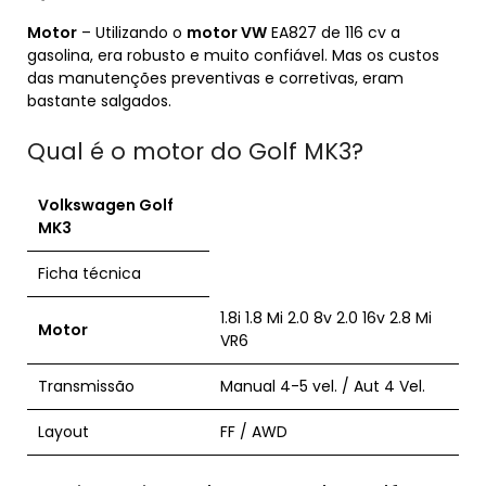
Motor
– Utilizando o
motor VW
EA827 de 116 cv a
gasolina, era robusto e muito confiável. Mas os custos
das manutenções preventivas e corretivas, eram
bastante salgados.
Qual é o motor do Golf MK3?
Volkswagen
Golf
MK3
Ficha técnica
1.8i 1.8 Mi 2.0 8v 2.0 16v 2.8 Mi
Motor
VR6
Transmissão
Manual 4-5 vel. / Aut 4 Vel.
Layout
FF / AWD