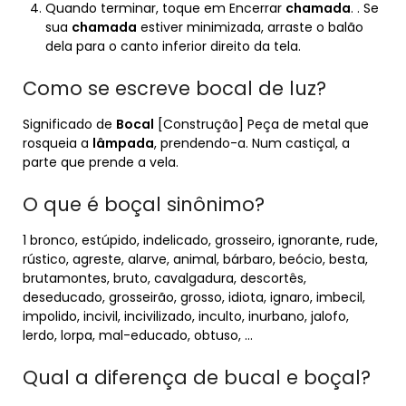
Quando terminar, toque em Encerrar
chamada
. . Se
sua
chamada
estiver minimizada, arraste o balão
dela para o canto inferior direito da tela.
Como se escreve bocal de luz?
Significado de
Bocal
[Construção] Peça de metal que
rosqueia a
lâmpada
, prendendo-a. Num castiçal, a
parte que prende a vela.
O que é boçal sinônimo?
1 bronco, estúpido, indelicado, grosseiro, ignorante, rude,
rústico, agreste, alarve, animal, bárbaro, beócio, besta,
brutamontes, bruto, cavalgadura, descortês,
deseducado, grosseirão, grosso, idiota, ignaro, imbecil,
impolido, incivil, incivilizado, inculto, inurbano, jalofo,
lerdo, lorpa, mal-educado, obtuso, …
Qual a diferença de bucal e boçal?