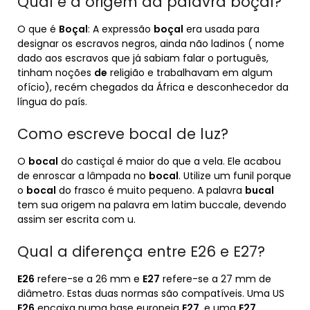
Qual é a origem da palavra boçal?
O que é
Boçal
: A expressão
boçal
era usada para
designar os escravos negros, ainda não ladinos ( nome
dado aos escravos que já sabiam falar o português,
tinham noções
de
religião e trabalhavam em algum
ofício), recém chegados da África e desconhecedor da
língua do país.
Como escreve bocal de luz?
O
bocal
do castiçal é maior do que a vela. Ele acabou
de enroscar a lâmpada no
bocal
. Utilize um funil porque
o
bocal
do frasco é muito pequeno. A palavra
bucal
tem sua origem na palavra em latim buccale, devendo
assim ser escrita com u.
Qual a diferença entre E26 e E27?
E26
refere-se a 26 mm e
E27
refere-se a 27 mm de
diâmetro. Estas duas normas são compatíveis. Uma US
E26
encaixa numa base europeia
E27
, e uma
E27