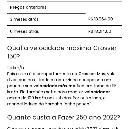
Preços
anteriores
R$ 18.964,00
3 meses atrás
6 meses atrás
R$ 18.214,00
Qual a velocidade máxima Crosser
150?
115 km/h
Pois assim é o comportamento da
Crosser
. Mas, vale
dizer, que na estrada o motorzinho decepciona um
pouco e sua
velocidade máxima
fica em torno de 115
km/h. Ele também sofre para manter
velocidades
acima de 100 km/h nas subidas. Por outro lado, o
monocilíndrico da Yamaha “bebe pouco”.
Quanto custa a Fazer 250 ano 2022?
Com isso, o
preço
sugerido do modelo
2022
passou de