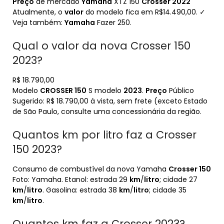
Preço
de mercado
Yamaha
XTZ 150
Crosser 2022
Atualmente, o
valor
do modelo fica em R$14.490,00. ✓
Veja também:
Yamaha
Fazer 250.
Qual o valor da nova Crosser 150
2023?
R$ 18.790,00
Modelo
CROSSER 150
S modelo
2023
.
Preço
Público
Sugerido: R$ 18.790,00 à vista, sem frete (exceto Estado
de São Paulo, consulte uma concessionária da região.
Quantos km por litro faz a Crosser
150 2023?
Consumo de combustível da nova Yamaha
Crosser 150
Foto: Yamaha. Etanol: estrada 29
km
/
litro
; cidade 27
km
/
litro
. Gasolina: estrada 38
km
/
litro
; cidade 35
km
/
litro
.
Quantos km faz a Crosser 2023?