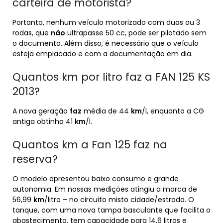
carteira de motorista?
Portanto, nenhum veículo motorizado com duas ou 3
rodas, que
não
ultrapasse 50 cc, pode ser pilotado sem
o documento. Além disso, é necessário que o veículo
esteja emplacado e com a documentação em dia.
Quantos km por litro faz a FAN 125 KS
2013?
A nova geração
faz
média de 44
km
/l, enquanto a CG
antiga obtinha 41
km
/l.
Quantos km a Fan 125 faz na
reserva?
O modelo apresentou baixo consumo e grande
autonomia. Em nossas medições atingiu a marca de
56,99
km
/litro – no circuito misto cidade/estrada. O
tanque, com uma nova tampa basculante que facilita o
abastecimento, tem capacidade para 14,6 litros e