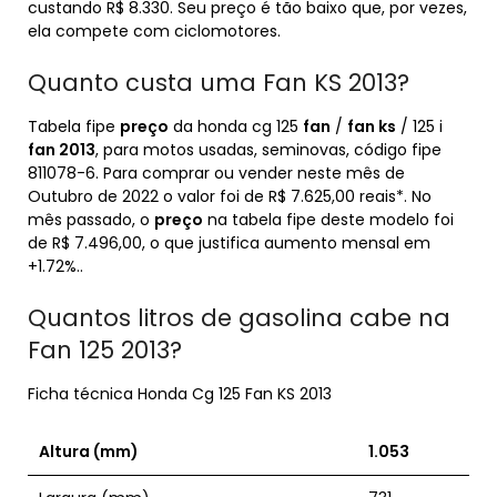
custando R$ 8.330. Seu preço é tão baixo que, por vezes,
ela compete com ciclomotores.
Quanto custa uma Fan KS 2013?
Tabela fipe
preço
da honda cg 125
fan
/
fan ks
/ 125 i
fan 2013
, para motos usadas, seminovas, código fipe
811078-6. Para comprar ou vender neste mês de
Outubro de 2022 o valor foi de R$ 7.625,00 reais*. No
mês passado, o
preço
na tabela fipe deste modelo foi
de R$ 7.496,00, o que justifica aumento mensal em
+1.72%..
Quantos litros de gasolina cabe na
Fan 125 2013?
Ficha técnica Honda Cg 125 Fan KS 2013
Altura (mm)
1.053