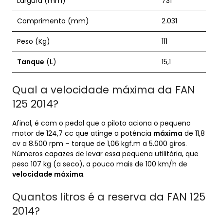
Largura (mm)
731
Comprimento (mm)
2.031
Peso (Kg)
111
Tanque
(
L
)
15,1
Qual a velocidade máxima da FAN
125 2014?
Afinal, é com o pedal que o piloto aciona o pequeno
motor de 124,7 cc que atinge a potência
máxima
de 11,8
cv a 8.500 rpm – torque de 1,06 kgf.m a 5.000 giros.
Números capazes de levar essa pequena utilitária, que
pesa 107 kg (a seco), a pouco mais de 100 km/h de
velocidade máxima
.
Quantos litros é a reserva da FAN 125
2014?