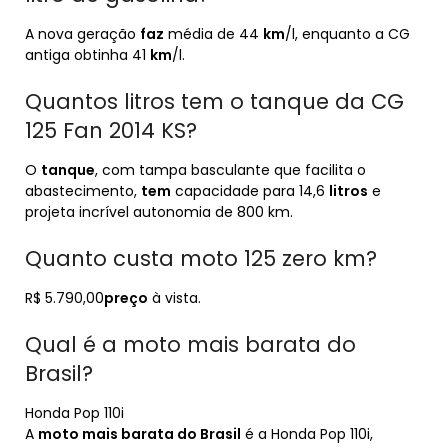
A nova geração
faz
média de 44
km
/l, enquanto a CG
antiga obtinha 41
km
/l.
Quantos litros tem o tanque da CG
125 Fan 2014 KS?
O
tanque
, com tampa basculante que facilita o
abastecimento,
tem
capacidade para 14,6
litros
e
projeta incrível autonomia de 800 km.
Quanto custa moto 125 zero km?
R$ 5.790,00
preço
à vista.
Qual é a moto mais barata do
Brasil?
Honda Pop 110i
A
moto mais barata do Brasil
é a Honda Pop 110i,