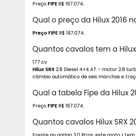
Preço
FIPE
R$ 197.074.
Qual o preço da Hilux 2016 n
Preço FIPE
R$ 197.074.
Quantos cavalos tem a Hilux
177 cv
Hilux SRX
2.8 Diesel 4×4 AT – motor 2.8 tur
câmbio automático de seis marchas e traç
Qual a tabela Fipe da Hilux 2
Preço
FIPE
R$ 197.074.
Quantos cavalos Hilux SRX 2
Frente ao antigo 3.0 litros, este moto r tem