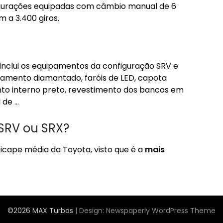
igurações equipadas com câmbio manual de 6
 a 3.400 giros.
inclui os equipamentos da configuração SRV e
abamento diamantado, faróis de LED, capota
nto interno preto, revestimento dos bancos em
 de …
 SRV ou SRX?
icape média da Toyota, visto que é a
mais
©2026 MAX Turbos
| Design:
Newspaperly WordPress Theme