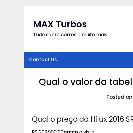
Skip
to
content
MAX Turbos
Tudo sobre carros e muito mais
Contact Us
Qual o valor da tabel
Posted on
Qual o preço da Hilux 2016 S
R$ 209.900,00
preço
à vista.