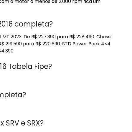
h com o motor a menos de 2.000 rpm fica um
 2016 completa?
l MT 2023: De R$ 227.390 para R$ 228.490. Chassi
 R$ 219.590 para R$ 220.690. STD Power Pack 4×4
44.390.
16 Tabela Fipe?
ompleta?
ux SRV e SRX?