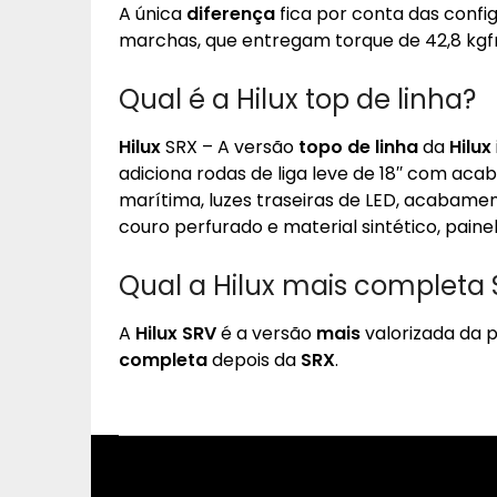
A única
diferença
fica por conta das conf
marchas, que entregam torque de 42,8 kgfm
Qual é a Hilux top de linha?
Hilux
SRX – A versão
topo de linha
da
Hilux
adiciona rodas de liga leve de 18′′ com ac
marítima, luzes traseiras de LED, acabame
couro perfurado e material sintético, painel
Qual a Hilux mais completa
A
Hilux SRV
é a versão
mais
valorizada da p
completa
depois da
SRX
.