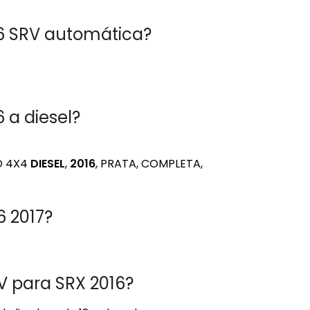
6 SRV automática?
 a diesel?
D 4X4
DIESEL
,
2016
, PRATA, COMPLETA,
6 2017?
V para SRX 2016?