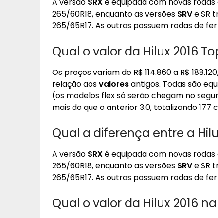
A versão
SRX
é equipada com novas rodas d
265/60R18, enquanto as versões
SRV
e SR t
265/65R17. As outras possuem rodas de fer
Qual o valor da Hilux 2016 To
Os preços variam de R$ 114.860 a R$ 188.1
relação aos
valores
antigos. Todas são equ
(os modelos flex só serão chegam no seg
mais do que o anterior 3.0, totalizando 177 c
Qual a diferença entre a Hil
A versão
SRX
é equipada com novas rodas d
265/60R18, enquanto as versões
SRV
e SR t
265/65R17. As outras possuem rodas de fer
Qual o valor da Hilux 2016 na