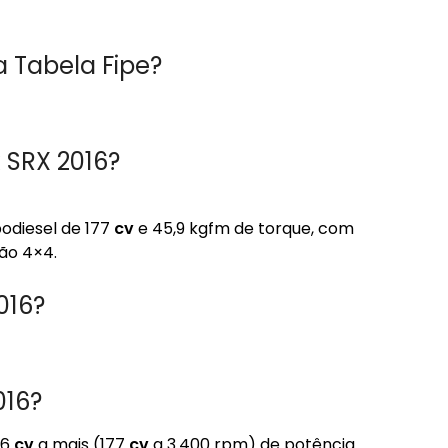
a Tabela Fipe?
 SRX 2016?
bodiesel de 177
cv
e 45,9 kgfm de torque, com
ão 4×4.
016?
016?
 6
cv
a mais (177
cv
a 3.400 rpm) de potência.