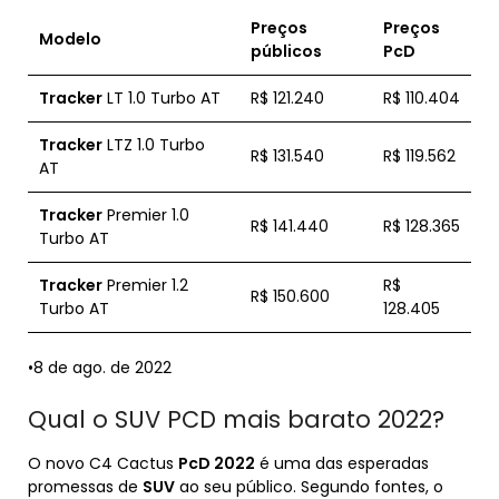
Preços
Preços
Modelo
públicos
PcD
Tracker
LT 1.0 Turbo AT
R$ 121.240
R$ 110.404
Tracker
LTZ 1.0 Turbo
R$ 131.540
R$ 119.562
AT
Tracker
Premier 1.0
R$ 141.440
R$ 128.365
Turbo AT
Tracker
Premier 1.2
R$
R$ 150.600
Turbo AT
128.405
•8 de ago. de 2022
Qual o SUV PCD mais barato 2022?
O novo C4 Cactus
PcD 2022
é uma das esperadas
promessas de
SUV
ao seu público. Segundo fontes, o