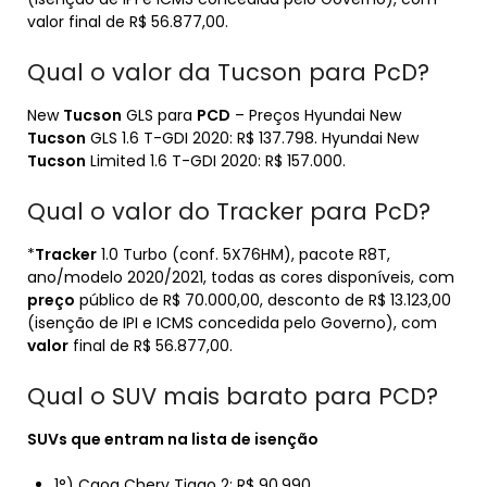
valor final de R$ 56.877,00.
Qual o valor da Tucson para PcD?
New
Tucson
GLS para
PCD
– Preços Hyundai New
Tucson
GLS 1.6 T-GDI 2020: R$ 137.798. Hyundai New
Tucson
Limited 1.6 T-GDI 2020: R$ 157.000.
Qual o valor do Tracker para PcD?
*
Tracker
1.0 Turbo (conf. 5X76HM), pacote R8T,
ano/modelo 2020/2021, todas as cores disponíveis, com
preço
público de R$ 70.000,00, desconto de R$ 13.123,00
(isenção de IPI e ICMS concedida pelo Governo), com
valor
final de R$ 56.877,00.
Qual o SUV mais barato para PCD?
SUVs que entram na lista de isenção
1°) Caoa Chery Tiggo 2: R$ 90.990.