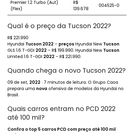
Premier 1.2 Turbo (Aut)
R$
004525-0
(Flex)
139.678
Qual é o preço da Tucson 2022?
R$ 221.990
Hyundai
Tucson 2022
–
preços
Hyundai New
Tucson
GLS 1.6 T-GDI
2022
– R$ 199.990. Hyundai New
Tucson
Limited 1.6 T-GDI
2022
– R$ 221.990.
Quando chega o novo Tucson 2022?
09 de set,
2022
· 7 minutos de leitura. O Grupo Caoa
prepara uma
nova
ofensiva de modelos da Hyundai no
Brasil.
Quais carros entram no PCD 2022
até 100 mil?
Confira o top 5
carros PCD
com preço
até 100 mil