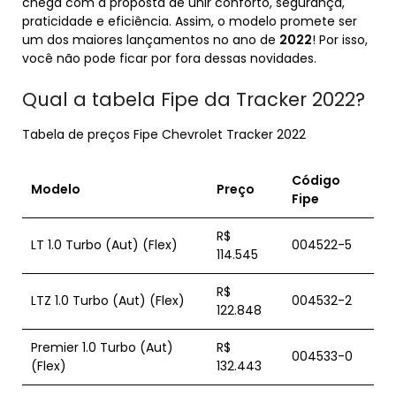
chega com a proposta de unir conforto, segurança,
praticidade e eficiência. Assim, o modelo promete ser
um dos maiores lançamentos no ano de
2022
! Por isso,
você não pode ficar por fora dessas novidades.
Qual a tabela Fipe da Tracker 2022?
Tabela de preços Fipe Chevrolet Tracker 2022
Código
Modelo
Preço
Fipe
R$
LT 1.0 Turbo (Aut) (Flex)
004522-5
114.545
R$
LTZ 1.0 Turbo (Aut) (Flex)
004532-2
122.848
Premier 1.0 Turbo (Aut)
R$
004533-0
(Flex)
132.443