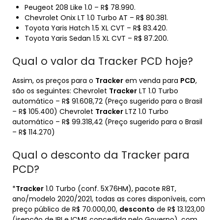
Peugeot 208 Like 1.0 – R$ 78.990.
Chevrolet Onix LT 1.0 Turbo AT – R$ 80.381.
Toyota Yaris Hatch 1.5 XL CVT – R$ 83.420.
Toyota Yaris Sedan 1.5 XL CVT – R$ 87.200.
Qual o valor da Tracker PCD hoje?
Assim, os preços para o
Tracker
em venda para
PCD
,
são os seguintes: Chevrolet
Tracker
LT 1.0 Turbo
automático – R$ 91.608,72 (Preço sugerido para o Brasil
– R$ 105.400) Chevrolet
Tracker
LTZ 1.0 Turbo
automático – R$ 99.318,42 (Preço sugerido para o Brasil
– R$ 114.270)
Qual o desconto da Tracker para
PCD?
*
Tracker
1.0 Turbo (conf. 5X76HM), pacote R8T,
ano/modelo 2020/2021, todas as cores disponíveis, com
preço público de R$ 70.000,00,
desconto
de R$ 13.123,00
(isenção de IPI e ICMS concedida pelo Governo), com