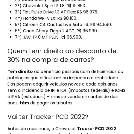
2°) Chevrolet Spin LS 1.8: R$ 91.850.
3°) Fiat Pulse Drive 1.3 AT Flex: R$ 96.975.
4°) Honda WR-V LX: R$ 98.100.
5°) Citroën C4 Cactus Live Auto 1.6: R$ 94.990.
6°) Caoa Chery Tiggo 2 ACT: R$ 96.990.
7°) JAC T40 MT PLUS: R$ 96.990.
Quem tem direito ao desconto de
30% na compra de carros?
Tem direito
ao benefício pessoas com deficiências ou
patologias que dificultam ou impedem a mobilidade.
Elas podem adquirir veículos novos a cada dois anos
sem a incidência de IPI e IOF (impostos federais) e ICMS
e IPVA (estaduais) – mas se venderem antes de dois
anos,
têm
de pagar os tributos.
Vai ter Tracker PCD 2022?
Antes de mais nada, o Chevrolet
Tracker PCD 2022