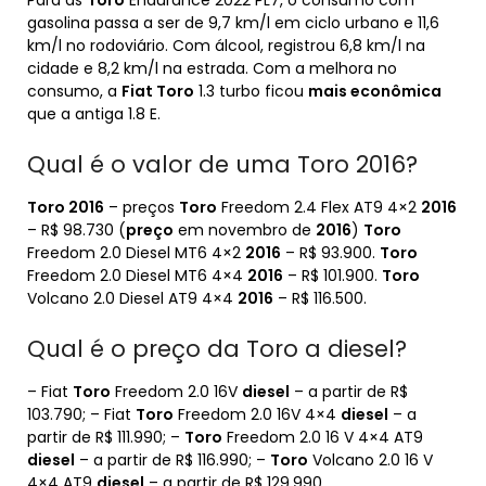
Para as
Toro
Endurance 2022 PL7, o consumo com
gasolina passa a ser de 9,7 km/l em ciclo urbano e 11,6
km/l no rodoviário. Com álcool, registrou 6,8 km/l na
cidade e 8,2 km/l na estrada. Com a melhora no
consumo, a
Fiat Toro
1.3 turbo ficou
mais econômica
que a antiga 1.8 E.
Qual é o valor de uma Toro 2016?
Toro 2016
– preços
Toro
Freedom 2.4 Flex AT9 4×2
2016
– R$ 98.730 (
preço
em novembro de
2016
)
Toro
Freedom 2.0 Diesel MT6 4×2
2016
– R$ 93.900.
Toro
Freedom 2.0 Diesel MT6 4×4
2016
– R$ 101.900.
Toro
Volcano 2.0 Diesel AT9 4×4
2016
– R$ 116.500.
Qual é o preço da Toro a diesel?
– Fiat
Toro
Freedom 2.0 16V
diesel
– a partir de R$
103.790; – Fiat
Toro
Freedom 2.0 16V 4×4
diesel
– a
partir de R$ 111.990; –
Toro
Freedom 2.0 16 V 4×4 AT9
diesel
– a partir de R$ 116.990; –
Toro
Volcano 2.0 16 V
4×4 AT9
diesel
– a partir de R$ 129.990.