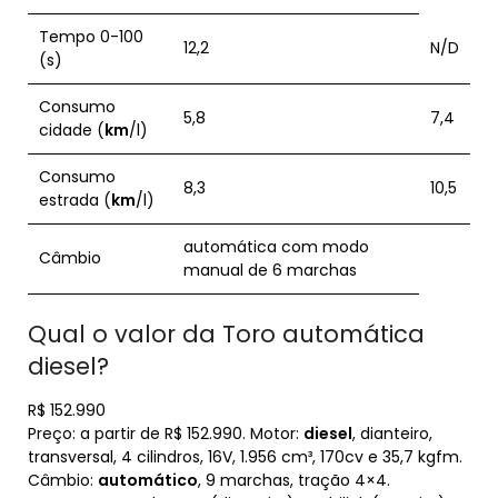
Tempo 0-100
12,2
N/D
(s)
Consumo
5,8
7,4
cidade (
km
/l)
Consumo
8,3
10,5
estrada (
km
/l)
automática com modo
Câmbio
manual de 6 marchas
Qual o valor da Toro automática
diesel?
R$ 152.990
Preço: a partir de R$ 152.990. Motor:
diesel
, dianteiro,
transversal, 4 cilindros, 16V, 1.956 cm³, 170cv e 35,7 kgfm.
Câmbio:
automático
, 9 marchas, tração 4×4.