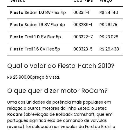
Versão
Cod. FIPE
Preço
Fiesta
Sedan
1.0
8V Flex 4p
003311-1
R$ 24.140
Fiesta
Sedan 1.6 8V Flex 4p
003289-1
R$ 26.175
Fiesta
Trail
1.0
8V Flex 5p
003322-7
R$ 23.028
Fiesta
Trail 1.6 8V Flex 5p
003323-5
R$ 26.438
Qual o valor do Fiesta Hatch 2010?
R$ 25.900,00preço à vista.
O que quer dizer motor RoCam?
Uma das unidades de potência mais populares em
relação a outros motores da linha Zetec, o Zetec
Rocam
(abreviação de Rollback Camshaft, que em
português significa eixo de comando de válvulas
reverso) foi colocado nos veículos da Ford do Brasil a