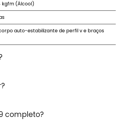
4 kgfm (Álcool)
as
rpo auto-estabilizante de perfil v e braços
?
r?
09 completo?