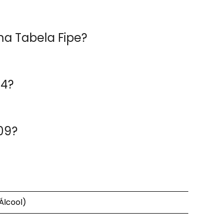
 na Tabela Fipe?
14?
009?
Álcool)