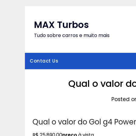
Skip
to
content
MAX Turbos
Tudo sobre carros e muito mais
Contact Us
Qual o valor d
Posted o
Qual o valor do Gol g4 Power
R$ 25.890,00
preço
à vista.