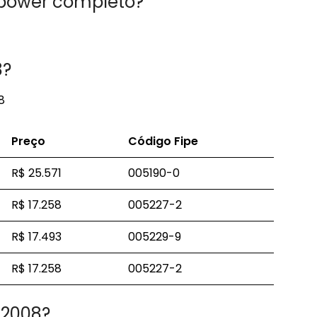
7 power completo?
8?
8
Preço
Código Fipe
R$ 25.571
005190-0
R$ 17.258
005227-2
R$ 17.493
005229-9
R$ 17.258
005227-2
 2008?