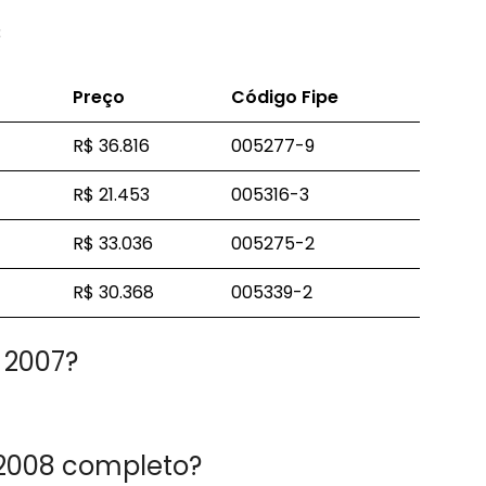
3
Preço
Código Fipe
R$ 36.816
005277-9
R$ 21.453
005316-3
R$ 33.036
005275-2
R$ 30.368
005339-2
6 2007?
 2008 completo?