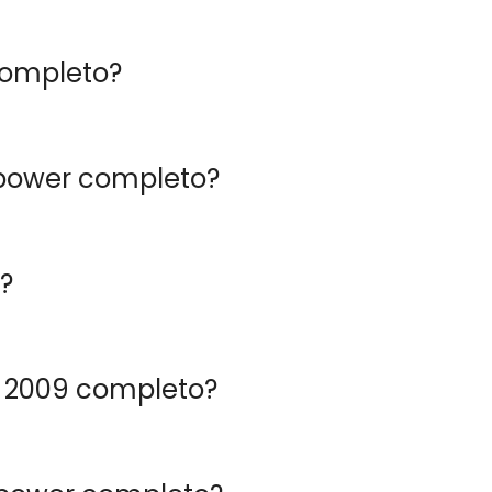
 completo?
 power completo?
4?
.6 2009 completo?