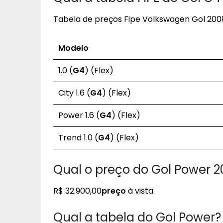
Tabela de preços Fipe Volkswagen Gol 200
Modelo
1.0 (
G4
) (Flex)
City 1.6 (
G4
) (Flex)
Power 1.6 (
G4
) (Flex)
Trend 1.0 (
G4
) (Flex)
Qual o preço do Gol Power 
R$ 32.900,00
preço
à vista.
Qual a tabela do Gol Power?