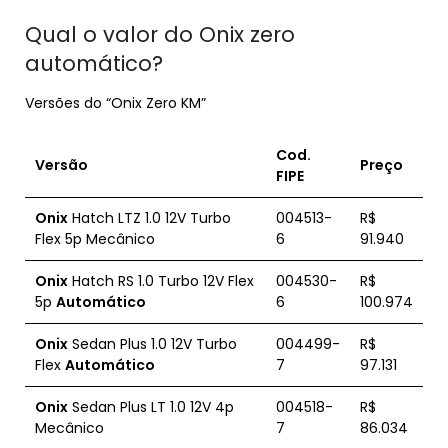
Qual o valor do Onix zero
automático?
Versões do “Onix Zero KM”
Cod.
Versão
Preço
FIPE
Onix
Hatch LTZ 1.0 12V Turbo
004513-
R$
Flex 5p Mecânico
6
91.940
Onix
Hatch RS 1.0 Turbo 12V Flex
004530-
R$
5p
Automático
6
100.974
Onix
Sedan Plus 1.0 12V Turbo
004499-
R$
Flex
Automático
7
97.131
Onix
Sedan Plus LT 1.0 12V 4p
004518-
R$
Mecânico
7
86.034