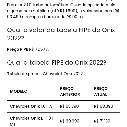
Premier 2 1.0 turbo automática. Quando aplicada a ela
alguma cor metálica (até R$ 1.600), o valor sobe para R$
90.490 e rompe a barreira de R$ 90 mil.
Qual o valor da tabela FIPE do Onix
2022?
Preço FIPE
R$ 72.577.
Qual a tabela FIPE do Onix 2022?
Tabela de preços Chevrolet Onix 2022
PREÇO
PREÇO
MODELO
ANTERIOR
ATUAL
Chevrolet
Onix
1.0T AT
R$ 65.390
R$ 68.390
Chevrolet
Onix
LT 1.0T
R$ 69.690
R$ 71.130
MT