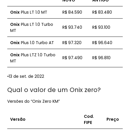
NOVO
ANTIGO
Onix
Plus LT 1.0 MT
R$ 84.590
R$ 83.480
Onix
Plus LT 1.0 Turbo
R$ 93.740
R$ 93.100
MT
Onix
Plus 1.0 Turbo AT
R$ 97.320
R$ 96.640
Onix
Plus LTZ 1.0 Turbo
R$ 97.490
R$ 96.810
MT
•13 de set. de 2022
Qual o valor de um Onix zero?
Versões do “Onix Zero KM”
Cod.
Versão
Preço
FIPE