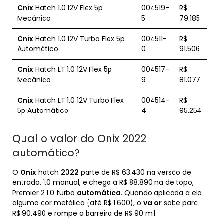
Onix
Hatch 1.0 12V Flex 5p
004519-
R$
Mecânico
5
79.185
Onix
Hatch 1.0 12V Turbo Flex 5p
004511-
R$
Automático
0
91.506
Onix
Hatch LT 1.0 12V Flex 5p
004517-
R$
Mecânico
9
81.077
Onix
Hatch LT 1.0 12V Turbo Flex
004514-
R$
5p Automático
4
95.254
Qual o valor do Onix 2022
automático?
O
Onix
hatch
2022
parte de R$ 63.430 na versão de
entrada, 1.0 manual, e chega a R$ 88.890 na de topo,
Premier 2 1.0 turbo
automática
. Quando aplicada a ela
alguma cor metálica (até R$ 1.600), o
valor
sobe para
R$ 90.490 e rompe a barreira de R$ 90 mil.