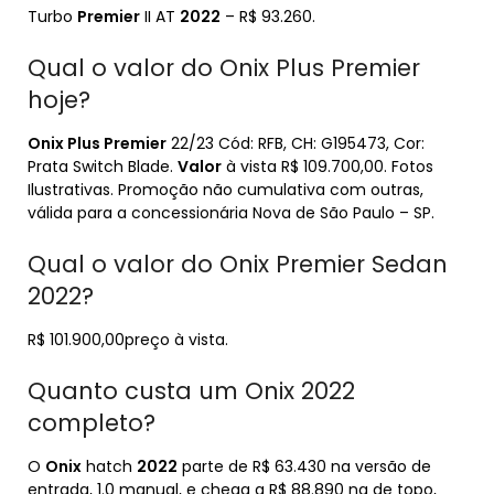
Turbo
Premier
II AT
2022
– R$ 93.260.
Qual o valor do Onix Plus Premier
hoje?
Onix Plus Premier
22/23 Cód: RFB, CH: G195473, Cor:
Prata Switch Blade.
Valor
à vista R$ 109.700,00. Fotos
Ilustrativas. Promoção não cumulativa com outras,
válida para a concessionária Nova de São Paulo – SP.
Qual o valor do Onix Premier Sedan
2022?
R$ 101.900,00preço à vista.
Quanto custa um Onix 2022
completo?
O
Onix
hatch
2022
parte de R$ 63.430 na versão de
entrada, 1.0 manual, e chega a R$ 88.890 na de topo,