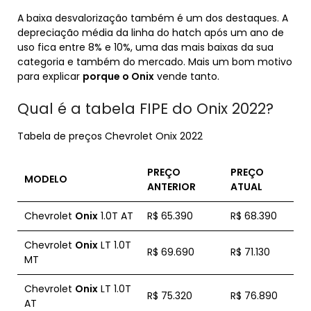
A baixa desvalorização também é um dos destaques. A
depreciação média da linha do hatch após um ano de
uso fica entre 8% e 10%, uma das mais baixas da sua
categoria e também do mercado. Mais um bom motivo
para explicar
porque o Onix
vende tanto.
Qual é a tabela FIPE do Onix 2022?
Tabela de preços Chevrolet Onix 2022
PREÇO
PREÇO
MODELO
ANTERIOR
ATUAL
Chevrolet
Onix
1.0T AT
R$ 65.390
R$ 68.390
Chevrolet
Onix
LT 1.0T
R$ 69.690
R$ 71.130
MT
Chevrolet
Onix
LT 1.0T
R$ 75.320
R$ 76.890
AT