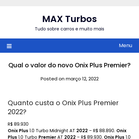
Skip
to
MAX Turbos
content
Tudo sobre carros e muito mais
Menu
Qual o valor do novo Onix Plus Premier?
Posted on março 12, 2022
Quanto custa o Onix Plus Premier
2022?
R$ 89.930
Onix Plus
1.0 Turbo Midnight AT
2022
– R$ 88.890.
Onix
Plus
1.0 Turbo
Premier
AT
2022
– R$ 89.930.
Onix Plus
1.0