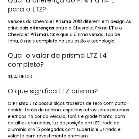
Qual a diferença do Prisma 1.4 LT
para o LTZ?
Versões do Chevrolet
Prisma
2018 diferem em design As
principais
diferenças
entre o Chevrolet Prima
LT
e o
Chevrolet
Prisma LTZ
é que a última versão, top de
linha, é mais completa no seu estilo e tecnologia.
Qual o valor do prisma LTZ 1.4
completo?
R$ 41.051,00.
O que significa LTZ prisma?
O
Prisma LTZ
possui alças traseiras de teto com porta-
cabide, faróis de neblina, espelhos retrovisores externos
elétricos na cor do veículo, faróis e grade frontal com
detalhes cromados, luz de posição em LED, roda de
alumínio aro 15 polegadas com superfície usinada e
volante com revestimento premium.