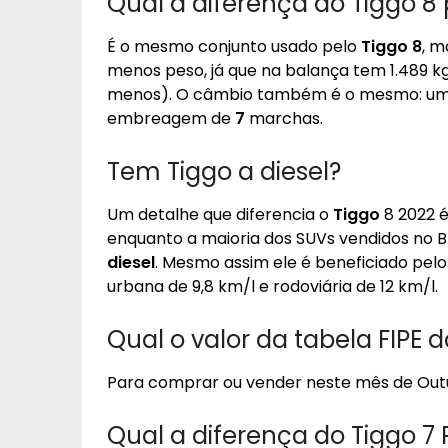
Qual a diferença do Tiggo 8 
É o mesmo conjunto usado pelo
Tiggo 8
, m
menos peso, já que na balança tem 1.489 kg 
menos). O câmbio também é o mesmo: uma
embreagem de
7
marchas.
Tem Tiggo a diesel?
Um detalhe que diferencia o
Tiggo
8 2022 é
enquanto a maioria dos SUVs vendidos no B
diesel
. Mesmo assim ele é beneficiado pe
urbana de 9,8 km/l e rodoviária de 12 km/l.
Qual o valor da tabela FIPE d
Para comprar ou vender neste mês de Out
Qual a diferença do Tiggo 7 