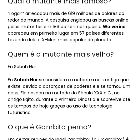
Qual o mutante mais famoso?
“Logan” arrecadou mais de 619 milhões de dólares ao
redor do mundo. A pesquisa englobou as buscas online
pelos mutantes em 186 países, nos quais o
Wolverine
apareceu em primeiro lugar em 57 países diferentes,
fazendo dele o X-Men mais popular do planeta.
Quem é o mutante mais velho?
En Sabah Nur
En
Sabah Nur
se considera o mutante mais antigo que
existe, devido a absorções de poderes ele se tornou um
deus. Ele nasceu na metade do Século XXX a.C., no
antigo Egito, durante a Primeira Dinastia e sobrevive até
os tempos de hoje graças ao uso de tecnologia
futurística.
O que é Gambito perna?
Em certas regiões do Brasil, “gambito” (ou “cambito”)
é