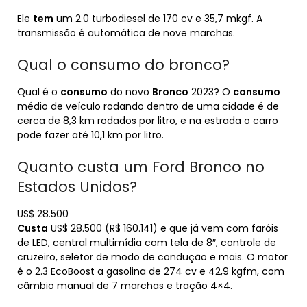
Ele
tem
um 2.0 turbodiesel de 170 cv e 35,7 mkgf. A
transmissão é automática de nove marchas.
Qual o consumo do bronco?
Qual é o
consumo
do novo
Bronco
2023? O
consumo
médio de veículo rodando dentro de uma cidade é de
cerca de 8,3 km rodados por litro, e na estrada o carro
pode fazer até 10,1 km por litro.
Quanto custa um Ford Bronco no
Estados Unidos?
US$ 28.500
Custa
US$ 28.500 (R$ 160.141) e que já vem com faróis
de LED, central multimídia com tela de 8″, controle de
cruzeiro, seletor de modo de condução e mais. O motor
é o 2.3 EcoBoost a gasolina de 274 cv e 42,9 kgfm, com
câmbio manual de 7 marchas e tração 4×4.