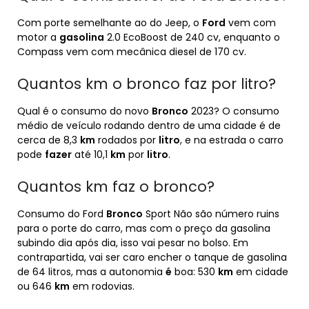
Com porte semelhante ao do Jeep, o
Ford
vem com
motor a
gasolina
2.0 EcoBoost de 240 cv, enquanto o
Compass vem com mecânica diesel de 170 cv.
Quantos km o bronco faz por litro?
Qual é o consumo do novo
Bronco
2023? O consumo
médio de veículo rodando dentro de uma cidade é de
cerca de 8,3
km
rodados por
litro
, e na estrada o carro
pode
fazer
até 10,1
km
por
litro
.
Quantos km faz o bronco?
Consumo do Ford
Bronco
Sport Não são número ruins
para o porte do carro, mas com o preço da gasolina
subindo dia após dia, isso vai pesar no bolso. Em
contrapartida, vai ser caro encher o tanque de gasolina
de 64 litros, mas a autonomia
é
boa: 530
km
em cidade
ou 646
km
em rodovias.