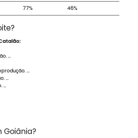
77%
46%
ite?
Catalão
:
ão. …
Reprodução. …
o. …
. …
 Goiânia?