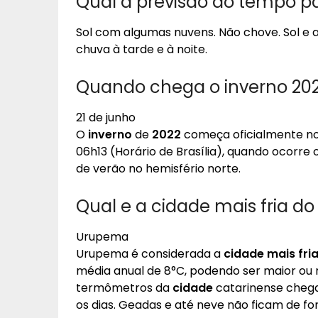
Qual a previsão do tempo 
Sol com algumas nuvens. Não chove. Sol e
chuva à tarde e à noite.
Quando chega o inverno 2022
21 de junho
O
inverno
de
2022
começa oficialmente no 
06h13 (Horário de Brasília), quando ocorre o
de verão no hemisfério norte.
Qual e a cidade mais fria do 
Urupema
Urupema é considerada a
cidade mais fria
média anual de 8°C, podendo ser maior ou
termômetros da
cidade
catarinense chega
os dias. Geadas e até neve não ficam de f