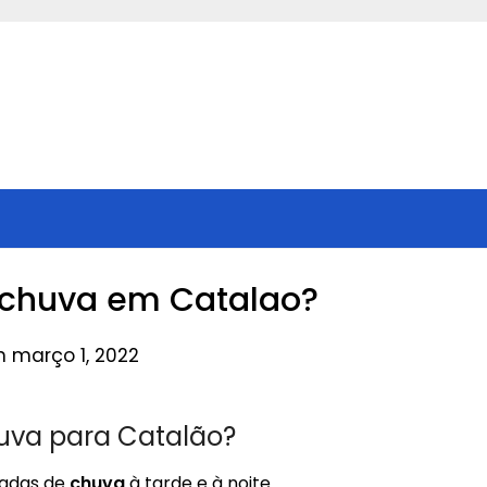
chuva em Catalao?
n março 1, 2022
uva para Catalão?
adas de
chuva
à tarde e à noite.