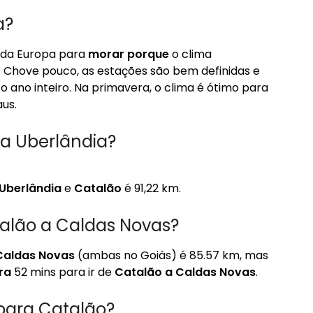
a?
 da Europa para
morar porque
o clima
 Chove pouco, as estações são bem definidas e
o ano inteiro. Na primavera, o clima é ótimo para
us.
 a Uberlândia?
Uberlândia
e
Catalão
é 91,22 km.
alão a Caldas Novas?
Caldas Novas
(ambas no Goiás) é 85.57 km, mas
ra
52 mins para ir de
Catalão a Caldas Novas
.
 para Catalão?