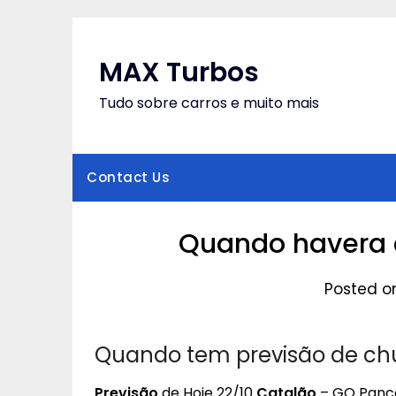
Skip
to
content
MAX Turbos
Tudo sobre carros e muito mais
Contact Us
Quando havera 
Posted o
Quando tem previsão de ch
Previsão
de Hoje 22/10
Catalão
– GO Panc