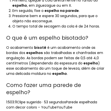
Primeiro, aplique a cola diretamente no fundo do
espelho
, em ziguezague ou em X.
Em seguida, fixe o
espelho na parede
.
Pressione bem e espere 30 segundos, para que o
objeto não escorregue.
O tempo total de secagem da cola é de 24 horas.
O que é um espelho bisotado?
O acabamento
bisotê
é um acabamento onde as
bordas dos
espelhos
são trabalhadas e chanfradas em
angulação. As bordas podem ser feitas de 0,5 até 4,0
centímetros (dependendo da espessura do
espelho
)
esse acabamento da um toque de leveza, além de criar
uma delicada moldura no
espelho
.
Como fazer uma parede de
espelho?
1:503:11Clipe sugerido · 53 segundosParede espelhada
com decor colors – YouTubeYouTube