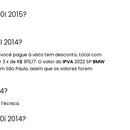
0I 2015?
I 2014?
o você pague à vista tem desconto, total com
3 x de R$ 915,17. O valor do
IPVA
2022 SP
BMW
em São Paulo, assim que os valores forem
14?
a Técnica.
0i 2014?