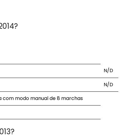
2014?
N/D
N/D
a com modo manual de 8 marchas
013?