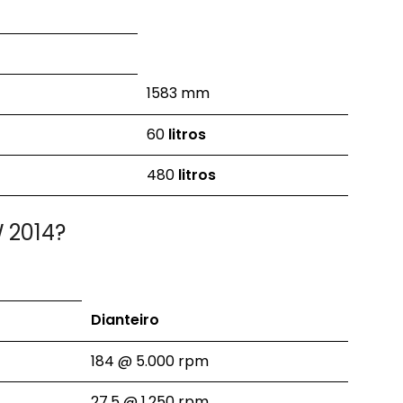
1583 mm
60
litros
480
litros
 2014?
Dianteiro
184 @ 5.000 rpm
27,5 @ 1.250 rpm