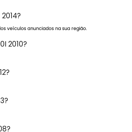
 2014?
os veículos anunciados na sua região.
0I 2010?
12?
13?
08?