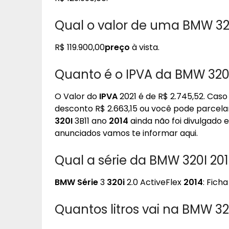
Qual o valor de uma BMW 32
R$ 119.900,00
preço
à vista.
Quanto é o IPVA da BMW 320
O Valor do
IPVA
2021 é de R$ 2.745,52. Cas
desconto R$ 2.663,15 ou você pode parcelar 
320I
3B11 ano
2014
ainda não foi divulgado 
anunciados vamos te informar aqui.
Qual a série da BMW 320I 20
BMW Série
3
320i
2.0 ActiveFlex
2014
: Fich
Quantos litros vai na BMW 32