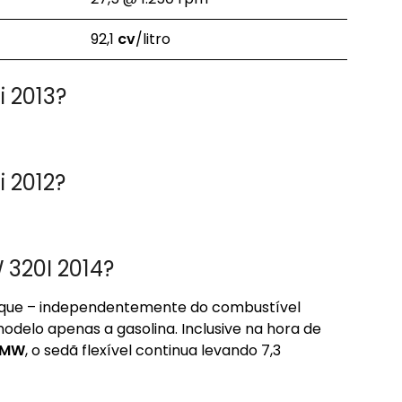
92,1
cv
/litro
 2013?
 2012?
320I 2014?
orque – independentemente do combustível
elo apenas a gasolina. Inclusive na hora de
BMW
, o sedã flexível continua levando 7,3