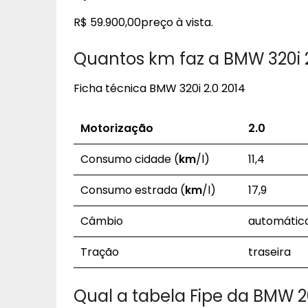
R$ 59.900,00preço à vista.
Quantos km faz a BMW 320i 
Ficha técnica BMW 320i 2.0 2014
Motorização
2.0
Consumo cidade (
km
/l)
11,4
Consumo estrada (
km
/l)
17,9
Câmbio
automátic
Tração
traseira
Qual a tabela Fipe da BMW 2