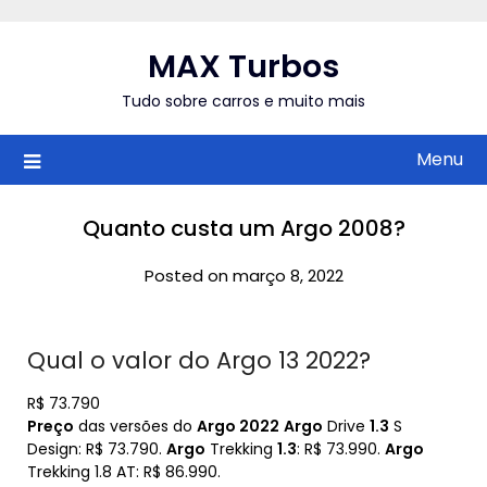
Skip
to
MAX Turbos
content
Tudo sobre carros e muito mais
Menu
Quanto custa um Argo 2008?
Posted on março 8, 2022
Qual o valor do Argo 13 2022?
R$ 73.790
Preço
das versões do
Argo 2022
Argo
Drive
1.3
S
Design: R$ 73.790.
Argo
Trekking
1.3
: R$ 73.990.
Argo
Trekking 1.8 AT: R$ 86.990.