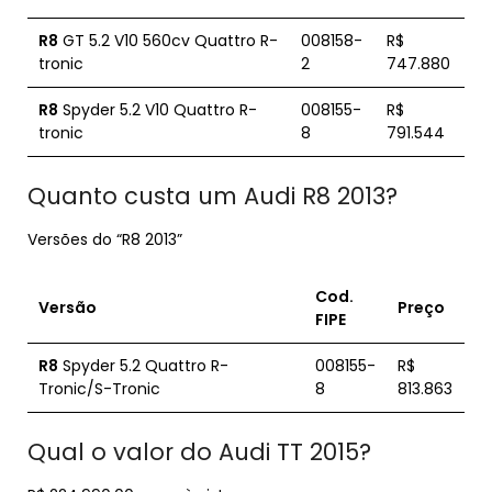
R8
GT 5.2 V10 560cv Quattro R-
008158-
R$
tronic
2
747.880
R8
Spyder 5.2 V10 Quattro R-
008155-
R$
tronic
8
791.544
Quanto custa um Audi R8 2013?
Versões do “R8 2013”
Cod.
Versão
Preço
FIPE
R8
Spyder 5.2 Quattro R-
008155-
R$
Tronic/S-Tronic
8
813.863
Qual o valor do Audi TT 2015?