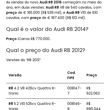
As vendas do novo
Audi R8 2016
começam no meio do
ano, em duas versões:
Audi R8
V8 de 540 cavalos, com
preço
de € 165.000 (R$ 539 mil), e
Audi R8
V10 de 610
cavalos, com
preço
de € 187.400 (R$ 612 mil).
Qual é o valor do Audi R8 2014?
Preço
iCarros R$ 770.000.
Qual o preço do Audi R8 2012?
Versões do “R8 2012”
Cod.
Versão
Preço
FIPE
R8
4.2 V8 426cv Quattro R-
008147-
R$
tronic
7
622.063
R8
5.2 V10 525cv Quattro R-
008146-
R$
tronic
9
690.344