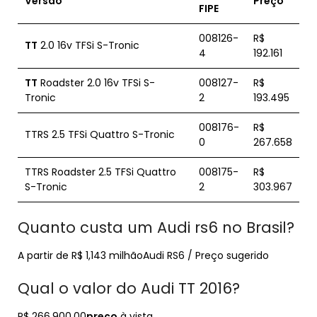
Versão
Preço
FIPE
008126-
R$
TT
2.0 16v TFSi S-Tronic
4
192.161
TT
Roadster 2.0 16v TFSi S-
008127-
R$
Tronic
2
193.495
008176-
R$
TTRS 2.5 TFSi Quattro S-Tronic
0
267.658
TTRS Roadster 2.5 TFSi Quattro
008175-
R$
S-Tronic
2
303.967
Quanto custa um Audi rs6 no Brasil?
A partir de R$ 1,143 milhãoAudi RS6 / Preço sugerido
Qual o valor do Audi TT 2016?
R$ 266.900,00
preço
à vista.