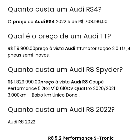
Quanto custa um Audi RS4?
O
preço
do
Audi RS4
2022 é de R$ 708.196,00.
Qual é o preço de um Audi TT?
R$ 119.900,00preço à vista
Audi TT
,motorização 2.0 tfsi,4
pneus semi-novos.
Quanto custa um Audi R8 Spyder?
R$ 1.829.990,00
preço
à vista
Audi R8
Coupé
Performance 5.2FSI
V10
610CV Quattro 2020/2021
3.000km – Baixo km Único Dono …
Quanto custa um Audi R8 2022?
Audi R8 2022
R8
5.2 Performance S-Tronic