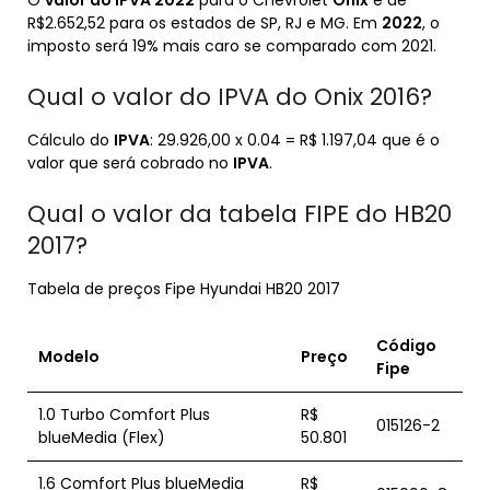
O
valor do IPVA 2022
para o Chevrolet
Onix
é de
R$2.652,52 para os estados de SP, RJ e MG. Em
2022
, o
imposto será 19% mais caro se comparado com 2021.
Qual o valor do IPVA do Onix 2016?
Cálculo do
IPVA
: 29.926,00 x 0.04 = R$ 1.197,04 que é o
valor que será cobrado no
IPVA
.
Qual o valor da tabela FIPE do HB20
2017?
Tabela de preços Fipe Hyundai HB20 2017
Código
Modelo
Preço
Fipe
1.0 Turbo Comfort Plus
R$
015126-2
blueMedia (Flex)
50.801
1.6 Comfort Plus blueMedia
R$