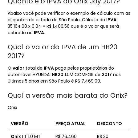
Quanto é o IPVA do Onix Joy 2017?
Abaixo você pode verificar o exemplo de cálculo com as
alíquotas do estado de São Paulo. Cálculo do
IPVA
:
35.164,00 x 0.04 = R$ 1.406,56 que é o valor que será
cobrado no
IPVA
.
Qual o valor do IPVA de um HB20
2017?
O
valor
total de
IPVA
pago pelos proprietários do
automóvel HYUNDAI
HB20
1.0M COMFOR de
2017
nos
últimos 5 anos em São Paulo é R$ 7.469,00.
Qual a versão mais barata do Onix?
Onix
VERSÃO
PREÇO
ATUAL
DESCONTO
Onix
LT 1.0 MT
R$ 76.460
R$ 30