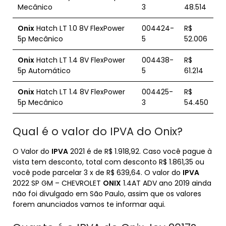
Mecânico
3
48.514
Onix
Hatch LT 1.0 8V FlexPower
004424-
R$
5p Mecânico
5
52.006
Onix
Hatch LT 1.4 8V FlexPower
004438-
R$
5p Automático
5
61.214
Onix
Hatch LT 1.4 8V FlexPower
004425-
R$
5p Mecânico
3
54.450
Qual é o valor do IPVA do Onix?
O Valor do
IPVA
2021 é de R$ 1.918,92. Caso você pague à
vista tem desconto, total com desconto R$ 1.861,35 ou
você pode parcelar 3 x de R$ 639,64. O valor do
IPVA
2022 SP GM – CHEVROLET
ONIX
1.4AT ADV ano 2019 ainda
não foi divulgado em São Paulo, assim que os valores
forem anunciados vamos te informar aqui.