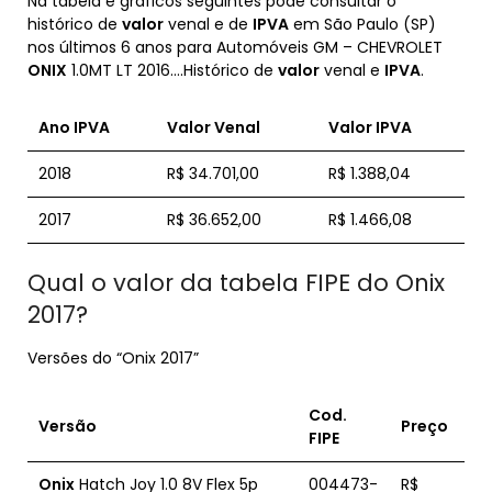
Na tabela e gráficos seguintes pode consultar o
histórico de
valor
venal e de
IPVA
em São Paulo (SP)
nos últimos 6 anos para Automóveis GM – CHEVROLET
ONIX
1.0MT LT 2016….Histórico de
valor
venal e
IPVA
.
Ano
IPVA
Valor
Venal
Valor IPVA
2018
R$ 34.701,00
R$ 1.388,04
2017
R$ 36.652,00
R$ 1.466,08
Qual o valor da tabela FIPE do Onix
2017?
Versões do “Onix 2017”
Cod.
Versão
Preço
FIPE
Onix
Hatch Joy 1.0 8V Flex 5p
004473-
R$