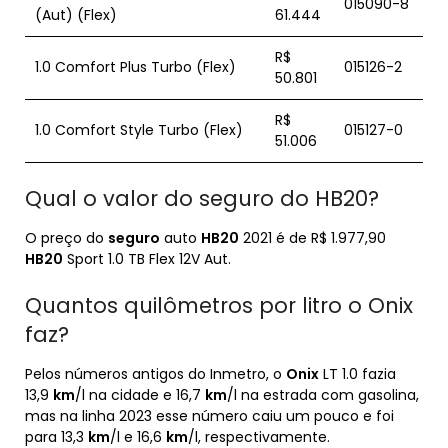
015090-8
(Aut) (Flex)
61.444
R$
1.0 Comfort Plus Turbo (Flex)
015126-2
50.801
R$
1.0 Comfort Style Turbo (Flex)
015127-0
51.006
Qual o valor do seguro do HB20?
O preço do
seguro
auto
HB20
2021 é de R$ 1.977,90
HB20
Sport 1.0 TB Flex 12V Aut.
Quantos quilômetros por litro o Onix
faz?
Pelos números antigos do Inmetro, o
Onix
LT 1.0 fazia
13,9
km
/l na cidade e 16,7
km
/l na estrada com gasolina,
mas na linha 2023 esse número caiu um pouco e foi
para 13,3
km
/l e 16,6
km
/l, respectivamente.